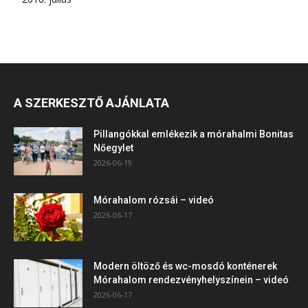
A SZERKESZTŐ AJÁNLATA
Pillangókkal emlékezik a mórahalmi Bonitas
Nőegylet
2026-06-19
Mórahalom rózsái – videó
2026-06-17
Modern öltöző és wc-mosdó konténerek
Mórahalom rendezvényhelyszínein – videó
2026-06-17