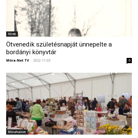
Hírek
Ötvenedik születésnapját ünnepelte a
bordányi könyvtár
Móra-Net TV
-
2022-11-03
0
Mórahalom