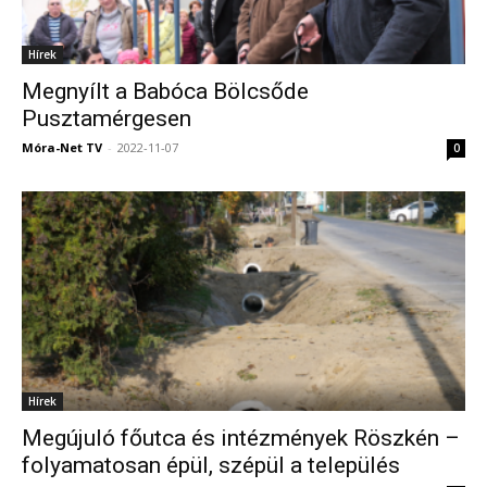
Hírek
Megnyílt a Babóca Bölcsőde
Pusztamérgesen
Móra-Net TV
-
2022-11-07
0
Hírek
Megújuló főutca és intézmények Röszkén –
folyamatosan épül, szépül a település