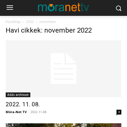
Kezdőlap
2022
november
Havi cikkek: november 2022
Adás archívum
2022. 11. 08.
Móra-Net TV
-
2022-11-08
0