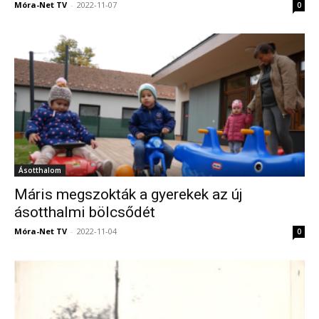
Móra-Net TV
-
2022-11-07
0
Ásotthalom
Máris megszokták a gyerekek az új
ásotthalmi bölcsődét
Móra-Net TV
-
2022-11-04
0