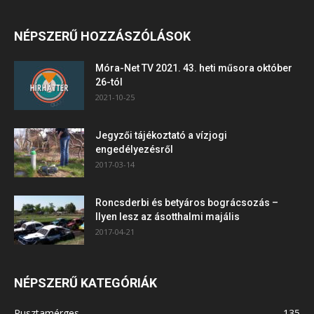
NÉPSZERŰ HOZZÁSZÓLÁSOK
Móra-Net TV 2021. 43. heti műsora október
26-tól
2021-10-25
Jegyzői tájékoztató a vízjogi
engedélyezésről
2017-03-14
Roncsderbi és betyáros bográcsozás –
Ilyen lesz az ásotthalmi majális
2017-04-21
NÉPSZERŰ KATEGÓRIÁK
Pusztamérges
135