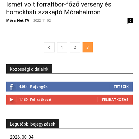
Ismét volt forraltbor-főző verseny és
homokháti szakajtó Mórahalmon
Móra-Net TV
-
2022-11-02
0
1
2
3
Közösségi oldalaink
4,084
Rajongók
TETSZIK
1,160
Feliratkozó
FELIRATKOZÁS
Legutóbbi bejegyzések
2026. 08. 04.