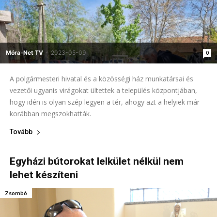
Móra-Net TV
-
2023-05-09
0
A polgármesteri hivatal és a közösségi ház munkatársai és
vezetői ugyanis virágokat ültettek a település központjában,
hogy idén is olyan szép legyen a tér, ahogy azt a helyiek már
korábban megszokhatták.
Tovább
Egyházi bútorokat lelkület nélkül nem
lehet készíteni
Zsombó