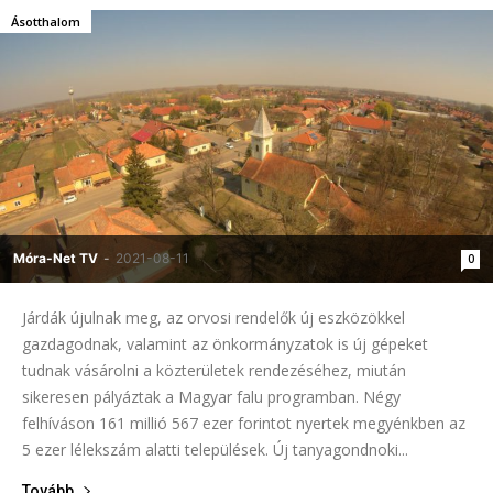
Ásotthalom
Móra-Net TV
-
2021-08-11
0
Járdák újulnak meg, az orvosi rendelők új eszközökkel
gazdagodnak, valamint az önkormányzatok is új gépeket
tudnak vásárolni a közterületek rendezéséhez, miután
sikeresen pályáztak a Magyar falu programban. Négy
felhíváson 161 millió 567 ezer forintot nyertek megyénkben az
5 ezer lélekszám alatti települések. Új tanyagondnoki...
Tovább