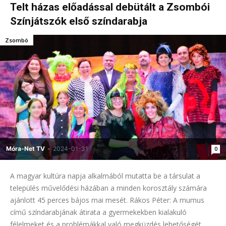
Telt házas előadással debütált a Zsombói
Színjátszók első színdarabja
Zsombó
Móra-Net TV
-
2024-01-31
0
A magyar kultúra napja alkalmából mutatta be a társulat a
település művelődési házában a minden korosztály számára
ajánlott 45 perces bájos mai mesét. Rákos Péter: A mumus
című színdarabjának átirata a gyermekekben kialakuló
félelmeket és a problémákkal való megküzdés lehetőségét