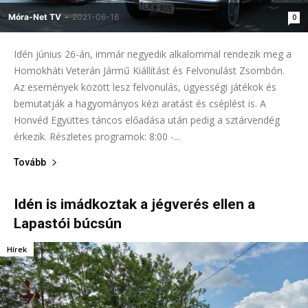
Móra-Net TV
-
2021-06-16
0
Idén június 26-án, immár negyedik alkalommal rendezik meg a
Homokháti Veterán Jármű Kiállítást és Felvonulást Zsombón.
Az események között lesz felvonulás, ügyességi játékok és
bemutatják a hagyományos kézi aratást és cséplést is. A
Honvéd Együttes táncos előadása után pedig a sztárvendég
érkezik. Részletes programok: 8:00 -...
Tovább
Idén is imádkoztak a jégverés ellen a
Lapastói búcsún
Hírek