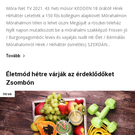
Móra-Net TV 2021. 43. heti műsor KEDDEN 18 órától! Hírek
Hírháttér Letették a 150 fős kollégium alapkövét Mórahalmon
Mórahalmon télen is lehet úszni Megújult a röszkei teleház
Nyílt napon mutatkozott be a mórahalmi szakképző Frissen jó
/ Burgonyagombóc leves és vajaljás nudli Hit-Élet / Bérmálás
Mórahalomról Hírek / Hírháttér (ismétlés) SZERDÁN...
Tovább
Életmód hétre várják az érdeklődőket
Zsombón
Hírek