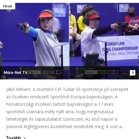
Hírek
Móra-Net TV
-
2021-05-28
0
Jákó Miriam, a zsombói Cél-Tudat SE sportolója jól szerepelt
az Eszéken rendezett Sportlövő Európa-bajnokságon. A
horvátországi Eszéken tartott bajnokságon a 17 éves
sportlővő számára esély nyílt arra, hogy megmutassa
tehetségét és tapasztalatot szerezzen. Az első napon a
juniorok légfegyveres küzdelmeit rendezték meg. A sort a...
Tovább