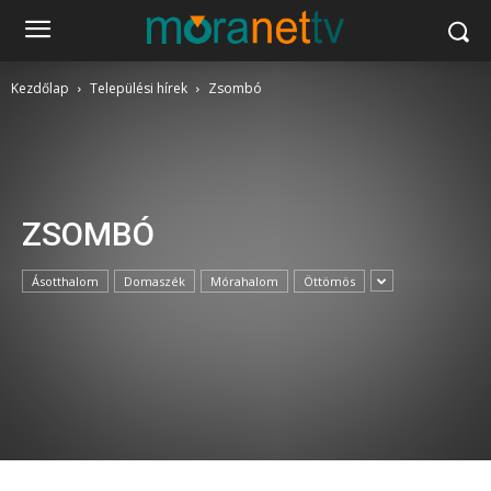
Kezdőlap
Települési hírek
Zsombó
ZSOMBÓ
Ásotthalom
Domaszék
Mórahalom
Öttömös