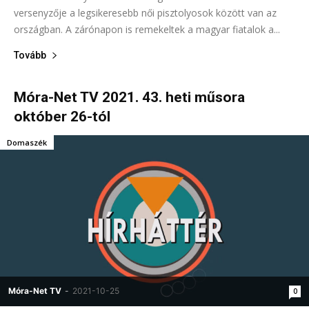
versenyzője a legsikeresebb női pisztolyosok között van az
országban. A zárónapon is remekeltek a magyar fiatalok a...
Tovább
Móra-Net TV 2021. 43. heti műsora
október 26-tól
Domaszék
Móra-Net TV
-
2021-10-25
0