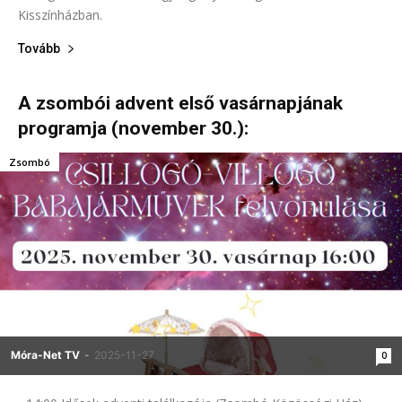
Kisszínházban.
Tovább
A zsombói advent első vasárnapjának
programja (november 30.):
Zsombó
Móra-Net TV
-
2025-11-27
0