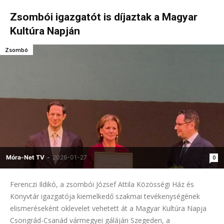
Zsombói igazgatót is díjaztak a Magyar
Kultúra Napján
Zsombó
Móra-Net TV
-
2026-01-27
0
Ferenczi Ildikó, a zsombói József Attila Közösségi Ház és
Könyvtár igazgatója kiemelkedő szakmai tevékenységének
elismeréseként oklevelet vehetett át a Magyar Kultúra Napja
Csongrád-Csanád vármegyei gáláján Szegeden, a