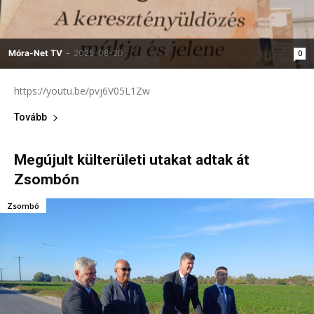
Móra-Net TV
-
2025-08-26
0
https://youtu.be/pvj6V05L1Zw
Tovább
Megújult külterületi utakat adtak át
Zsombón
Zsombó