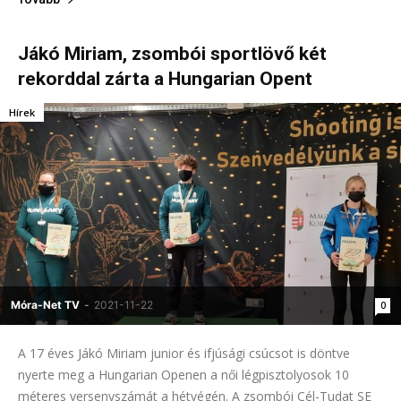
Jákó Miriam, zsombói sportlövő két
rekorddal zárta a Hungarian Opent
Hírek
Móra-Net TV
-
2021-11-22
0
A 17 éves Jákó Miriam junior és ifjúsági csúcsot is döntve
nyerte meg a Hungarian Openen a női légpisztolyosok 10
méteres versenyszámát a hétvégén. A zsombói Cél-Tudat SE