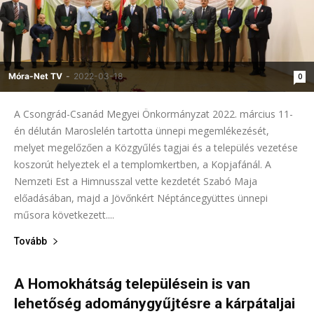
Móra-Net TV
-
2022-03-18
0
A Csongrád-Csanád Megyei Önkormányzat 2022. március 11-
én délután Maroslelén tartotta ünnepi megemlékezését,
melyet megelőzően a Közgyűlés tagjai és a település vezetése
koszorút helyeztek el a templomkertben, a Kopjafánál. A
Nemzeti Est a Himnusszal vette kezdetét Szabó Maja
előadásában, majd a Jövőnkért Néptáncegyüttes ünnepi
műsora következett....
Tovább
A Homokhátság településein is van
lehetőség adománygyűjtésre a kárpátaljai