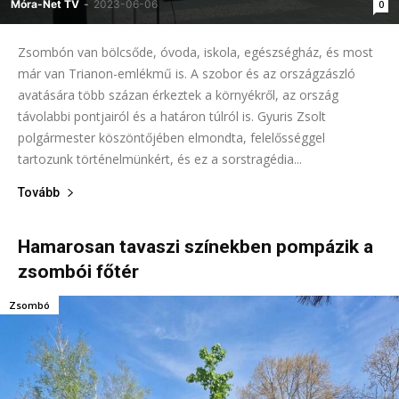
Móra-Net TV
-
2023-06-06
0
Zsombón van bölcsőde, óvoda, iskola, egészségház, és most
már van Trianon-emlékmű is. A szobor és az országzászló
avatására több százan érkeztek a környékről, az ország
távolabbi pontjairól és a határon túlról is. Gyuris Zsolt
polgármester köszöntőjében elmondta, felelősséggel
tartozunk történelmünkért, és ez a sorstragédia...
Tovább
Hamarosan tavaszi színekben pompázik a
zsombói főtér
Zsombó