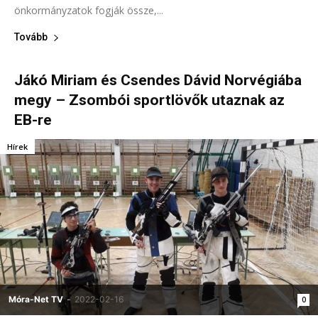
önkormányzatok fogják össze,...
Tovább
Jákó Miriam és Csendes Dávid Norvégiába
megy – Zsombói sportlövők utaznak az
EB-re
Hírek
Móra-Net TV
-
2022-02-16
0