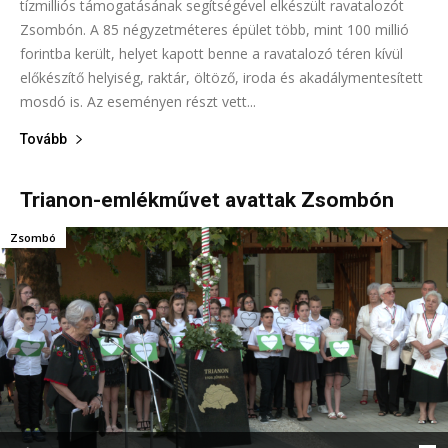
tízmilliós támogatásának segítségével elkészült ravatalozót
Zsombón. A 85 négyzetméteres épület több, mint 100 millió
forintba került, helyet kapott benne a ravatalozó téren kívül
előkészítő helyiség, raktár, öltöző, iroda és akadálymentesített
mosdó is. Az eseményen részt vett...
Tovább
Trianon-emlékművet avattak Zsombón
Zsombó