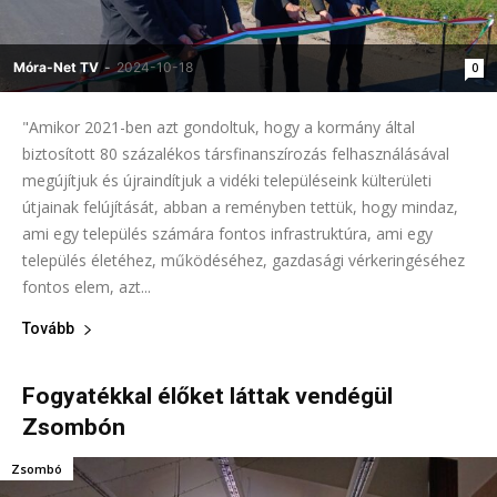
Móra-Net TV
-
2024-10-18
0
"Amikor 2021-ben azt gondoltuk, hogy a kormány által
biztosított 80 százalékos társfinanszírozás felhasználásával
megújítjuk és újraindítjuk a vidéki településeink külterületi
útjainak felújítását, abban a reményben tettük, hogy mindaz,
ami egy település számára fontos infrastruktúra, ami egy
település életéhez, működéséhez, gazdasági vérkeringéséhez
fontos elem, azt...
Tovább
Fogyatékkal élőket láttak vendégül
Zsombón
Zsombó