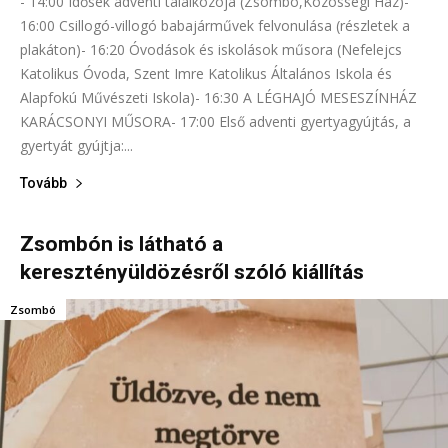
- 14:00 Idősek adventi találkozója (Zsombó,Közösségi Ház)-
16:00 Csillogó-villogó babajárművek felvonulása (részletek a
plakáton)- 16:20 Óvodások és iskolások műsora (Nefelejcs
Katolikus Óvoda, Szent Imre Katolikus Általános Iskola és
Alapfokú Művészeti Iskola)- 16:30 A LÉGHAJÓ MESESZÍNHÁZ
KARÁCSONYI MŰSORA- 17:00 Első adventi gyertyagyújtás, a
gyertyát gyújtja:...
Tovább
Zsombón is látható a
keresztényüldözésről szóló kiállítás
Zsombó