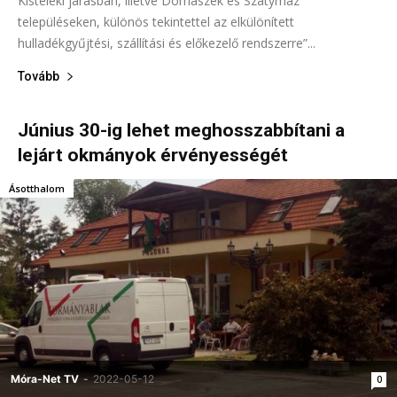
Kisteleki járásban, illetve Domaszék és Szatymaz
településeken, különös tekintettel az elkülönített
hulladékgyűjtési, szállítási és előkezelő rendszerre”...
Tovább
Június 30-ig lehet meghosszabbítani a
lejárt okmányok érvényességét
Ásotthalom
Móra-Net TV
-
2022-05-12
0