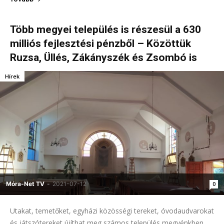
Több megyei település is részesül a 630
milliós fejlesztési pénzből – Közöttük
Ruzsa, Üllés, Zákányszék és Zsombó is
Hírek
Móra-Net TV
-
2021-07-12
0
Utakat, temetőket, egyházi közösségi tereket, óvodaudvarokat
és játszótereket újíthat meg számos település megyénkben.