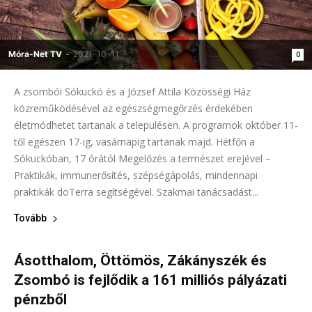
Móra-Net TV
-
2021-10-11
0
A zsombói Sókuckó és a József Attila Közösségi Ház
közreműködésével az egészségmegőrzés érdekében
életmódhetet tartanak a településen. A programok október 11-
től egészen 17-ig, vasárnapig tartanak majd. Hétfőn a
Sókuckóban, 17 órától Megelőzés a természet erejével –
Praktikák, immunerősítés, szépségápolás, mindennapi
praktikák doTerra segítségével. Szakmai tanácsadást...
Tovább
Ásotthalom, Öttömös, Zákányszék és
Zsombó is fejlődik a 161 milliós pályázati
pénzből