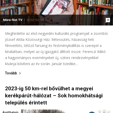
Móra-Net TV
-
2022-02-01
0
Meghirdette az első negyedév kulturális programjait a zsombói
József Attila Közösségi Ház. Rétessütés, házasság heti
filmvetítés, télűző farsang és festménykiállítás is szerepel a
kínálatban, melyet az új igazgató állított össze. Ferenczi Ildikó
a hagyományos eseményeket új, színes rendezvényekkel
kívánja bővíteni az év során. Január tizedike...
Tovább
2023-ig 50 km-rel bővülhet a megyei
kerékpárút-hálózat – Sok homokhátsági
település érintett
Ásotthalom