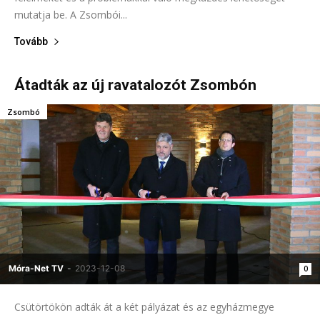
mutatja be. A Zsombói...
Tovább
Átadták az új ravatalozót Zsombón
Zsombó
Móra-Net TV
-
2023-12-08
0
Csütörtökön adták át a két pályázat és az egyházmegye