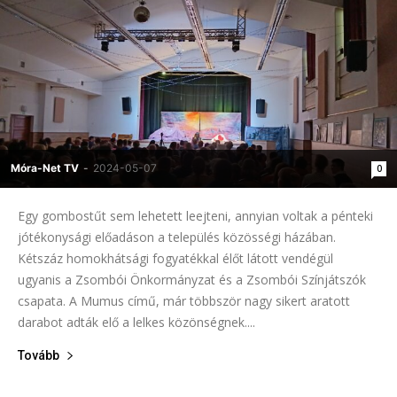
Móra-Net TV
-
2024-05-07
0
Egy gombostűt sem lehetett leejteni, annyian voltak a pénteki
jótékonysági előadáson a település közösségi házában.
Kétszáz homokhátsági fogyatékkal élőt látott vendégül
ugyanis a Zsombói Önkormányzat és a Zsombói Színjátszók
csapata. A Mumus című, már többször nagy sikert aratott
darabot adták elő a lelkes közönségnek....
Tovább