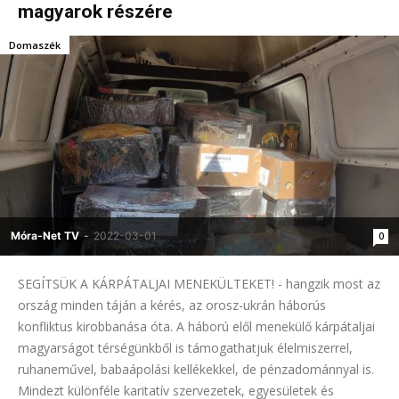
magyarok részére
Domaszék
Móra-Net TV
-
2022-03-01
0
SEGÍTSÜK A KÁRPÁTALJAI MENEKÜLTEKET! - hangzik most az
ország minden táján a kérés, az orosz-ukrán háborús
konfliktus kirobbanása óta. A háború elől menekülő kárpátaljai
magyarságot térségünkből is támogathatjuk élelmiszerrel,
ruhaneművel, babaápolási kellékekkel, de pénzadománnyal is.
Mindezt különféle karitatív szervezetek, egyesületek és