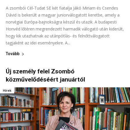
A zsombói Cél-Tudat SE két fiatalja Jákó Miriam és Csendes
Dávid is bekerült a magyar juniorválogatott keretbe, amely a
norvégiai Európa-bajnokságra készül és utazik. A budapesti
Honvéd lőtéren megrendezett harmadik vá­logató után kiderült,
hogy kik utazhatnak az utánpótlás- és felnőttválogatott
tagjaként az idei eseményekre. A...
Tovább
Új személy felel Zsombó
közművelődéséért januártól
Hírek