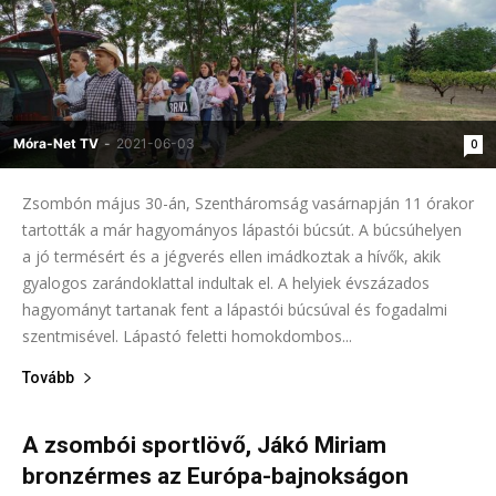
Móra-Net TV
-
2021-06-03
0
Zsombón május 30-án, Szentháromság vasárnapján 11 órakor
tartották a már hagyományos lápastói búcsút. A búcsúhelyen
a jó termésért és a jégverés ellen imádkoztak a hívők, akik
gyalogos zarándoklattal indultak el. A helyiek évszázados
hagyományt tartanak fent a lápastói búcsúval és fogadalmi
szentmisével. Lápastó feletti homokdombos...
Tovább
A zsombói sportlövő, Jákó Miriam
bronzérmes az Európa-bajnokságon