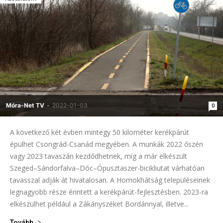
Móra-Net TV
-
2022-01-03
0
A következő két évben mintegy 50 kilométer kerékpárút
épülhet Csongrád-Csanád megyében. A munkák 2022 őszén
vagy 2023 tavaszán kezdődhetnek, míg a már elkészült
Szeged–Sándorfalva–Dóc–Ópusztaszer-bicikliutat várhatóan
tavasszal adják át hivatalosan. A Homokhátság településeinek
legnagyobb része érintett a kerékpárút-fejlesztésben. 2023-ra
elkészülhet például a Zákányszéket Bordánnyal, illetve...
Tovább