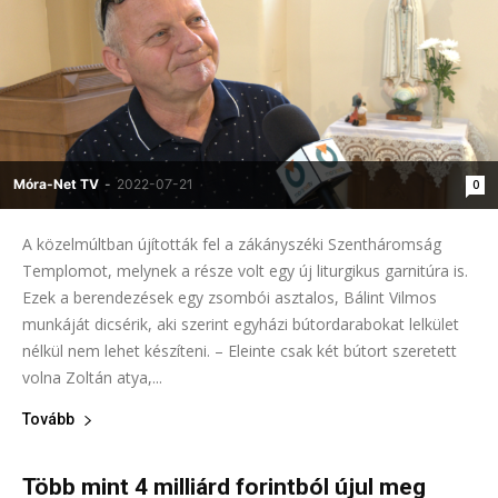
Móra-Net TV
-
2022-07-21
0
A közelmúltban újították fel a zákányszéki Szentháromság
Templomot, melynek a része volt egy új liturgikus garnitúra is.
Ezek a berendezések egy zsombói asztalos, Bálint Vilmos
munkáját dicsérik, aki szerint egyházi bútordarabokat lelkület
nélkül nem lehet készíteni. – Eleinte csak két bútort szeretett
volna Zoltán atya,...
Tovább
Több mint 4 milliárd forintból újul meg