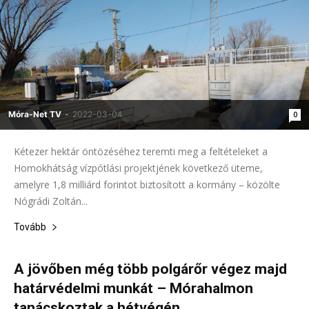
Móra-Net TV
-
2022-03-04
0
Kétezer hektár öntözéséhez teremti meg a feltételeket a
Homokhátság vízpótlási projektjének következő üteme,
amelyre 1,8 milliárd forintot biztosított a kormány – közölte
Nógrádi Zoltán...
Tovább
A jövőben még több polgárőr végez majd
határvédelmi munkát – Mórahalmon
tanácskoztak a hétvégén