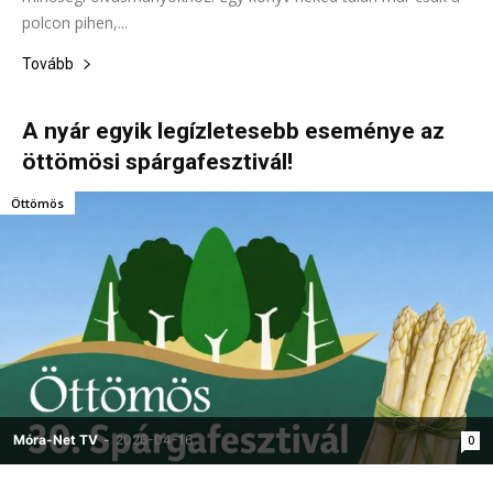
polcon pihen,...
Tovább
A nyár egyik legízletesebb eseménye az
öttömösi spárgafesztivál!
Öttömös
Móra-Net TV
-
2026-04-16
0