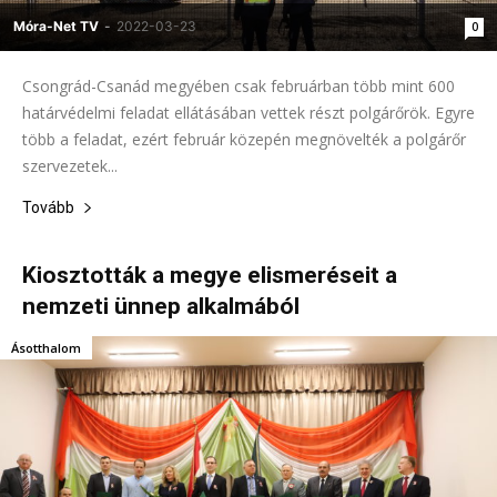
Móra-Net TV
-
2022-03-23
0
Csongrád-Csanád megyében csak februárban több mint 600
határvédelmi feladat ellátásában vettek részt polgárőrök. Egyre
több a feladat, ezért február közepén megnövelték a polgárőr
szervezetek...
Tovább
Kiosztották a megye elismeréseit a
nemzeti ünnep alkalmából
Ásotthalom