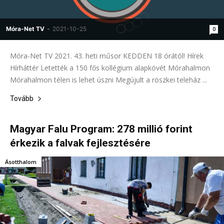
Móra-Net TV
-
2021-10-25
0
Móra-Net TV 2021. 43. heti műsor KEDDEN 18 órától! Hírek
Hírháttér Letették a 150 fős kollégium alapkövét Mórahalmon
Mórahalmon télen is lehet úszni Megújult a röszkei teleház ...
Tovább
Magyar Falu Program: 278 millió forint
érkezik a falvak fejlesztésére
Ásotthalom