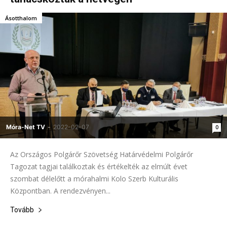
Ásotthalom
Móra-Net TV
-
2022-02-07
0
Az Országos Polgárőr Szövetség Határvédelmi Polgárőr
Tagozat tagjai találkoztak és értékelték az elmúlt évet
szombat délelőtt a mórahalmi Kolo Szerb Kulturális
Központban. A rendezvényen...
Tovább