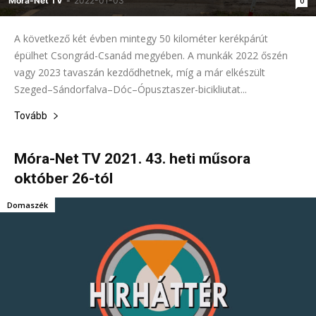
Móra-Net TV
-
2022-01-03
0
A következő két évben mintegy 50 kilométer kerékpárút
épülhet Csongrád-Csanád megyében. A munkák 2022 őszén
vagy 2023 tavaszán kezdődhetnek, míg a már elkészült
Szeged–Sándorfalva–Dóc–Ópusztaszer-bicikliutat...
Tovább
Móra-Net TV 2021. 43. heti műsora
október 26-tól
Domaszék