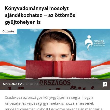
Könyvadománnyal mosolyt
ajándékozhatsz – az öttömösi
gyűjtőhelyen is
Öttömös
Móra-Net TV
-
2026-04-21
0
Csatlakozz az országos könyvgyűjtéshez segíts, hogy a
kárpátaljai és vajdasági gyermekek is hozzáférhessenek
minőségi olvasmányokhoz! Egy könyv neked talán már csak a