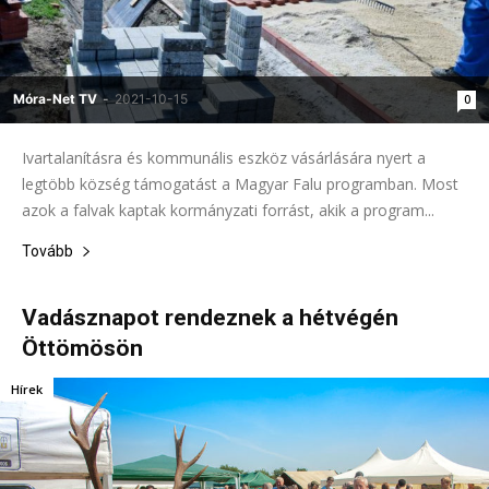
Móra-Net TV
-
2021-10-15
0
Ivartalanításra és kommunális eszköz vásárlására nyert a
legtöbb község támogatást a Magyar Falu programban. Most
azok a falvak kaptak kormányzati forrást, akik a program...
Tovább
Vadásznapot rendeznek a hétvégén
Öttömösön
Hírek