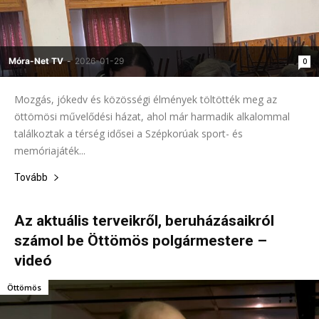
Móra-Net TV
-
2026-01-29
0
Mozgás, jókedv és közösségi élmények töltötték meg az
öttömösi művelődési házat, ahol már harmadik alkalommal
találkoztak a térség idősei a Szépkorúak sport- és
memóriajáték...
Tovább
Az aktuális terveikről, beruházásaikról
számol be Öttömös polgármestere –
videó
Öttömös