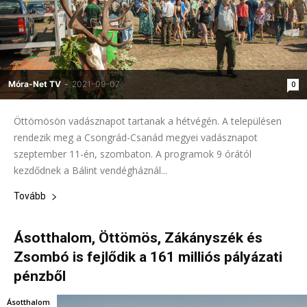
Móra-Net TV
-
2021-09-07
0
Öttömösön vadásznapot tartanak a hétvégén. A településen
rendezik meg a Csongrád-Csanád megyei vadásznapot
szeptember 11-én, szombaton. A programok 9 órától
kezdődnek a Bálint vendégháznál...
Tovább
Ásotthalom, Öttömös, Zákányszék és
Zsombó is fejlődik a 161 milliós pályázati
pénzből
Ásotthalom