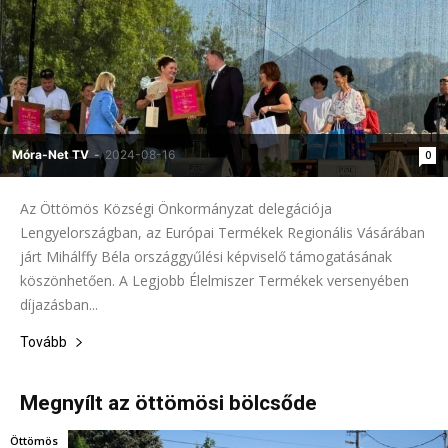
Móra-Net TV
-
2024-08-16
0
Az Öttömös Községi Önkormányzat delegációja
Lengyelországban, az Európai Termékek Regionális Vásárában
járt Mihálffy Béla országgyűlési képviselő támogatásának
köszönhetően. A Legjobb Élelmiszer Termékek versenyében
díjazásban...
Tovább
Megnyílt az öttömösi bölcsőde
Öttömös