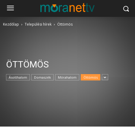
Kezdőlap
Települési hírek
Öttömös
ÖTTÖMÖS
Ásotthalom
Domaszék
Mórahalom
Öttömös