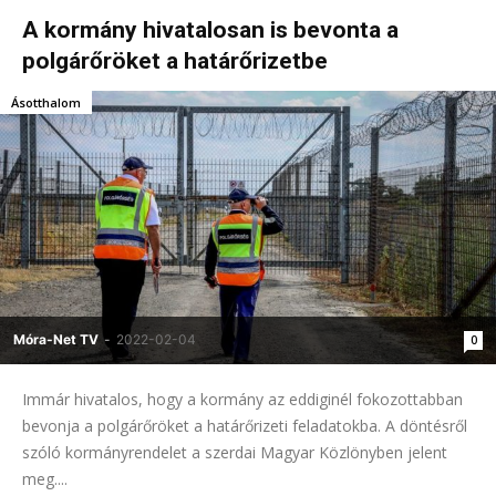
A kormány hivatalosan is bevonta a
polgárőröket a határőrizetbe
Ásotthalom
Móra-Net TV
-
2022-02-04
0
Immár hivatalos, hogy a kormány az eddiginél fokozottabban
bevonja a polgárőröket a határőrizeti feladatokba. A döntésről
szóló kormányrendelet a szerdai Magyar Közlönyben jelent
meg....