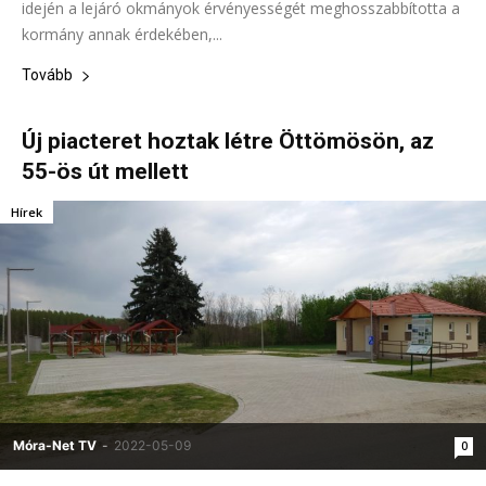
idején a lejáró okmányok érvényességét meghosszabbította a
kormány annak érdekében,...
Tovább
Új piacteret hoztak létre Öttömösön, az
55-ös út mellett
Hírek
Móra-Net TV
-
2022-05-09
0