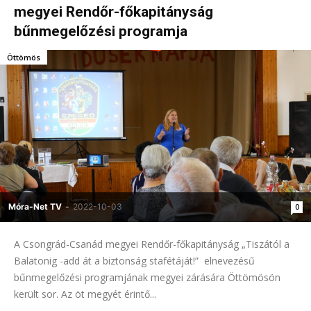
megyei Rendőr-főkapitányság
bűnmegelőzési programja
Öttömös
Móra-Net TV
-
2022-10-03
0
A Csongrád-Csanád megyei Rendőr-főkapitányság „Tiszától a
Balatonig -add át a biztonság stafétáját!” elnevezésű
bűnmegelőzési programjának megyei zárására Öttömösön
került sor. Az öt megyét érintő...