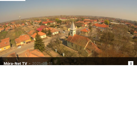
Móra-Net TV
-
2021-08-11
0
Járdák újulnak meg, az orvosi rendelők új eszközökkel
gazdagodnak, valamint az önkormányzatok is új gépeket
tudnak vásárolni a közterületek rendezéséhez, miután
sikeresen pályáztak a...
Tovább
Hittantábort szervezett a ruzsai Urunk