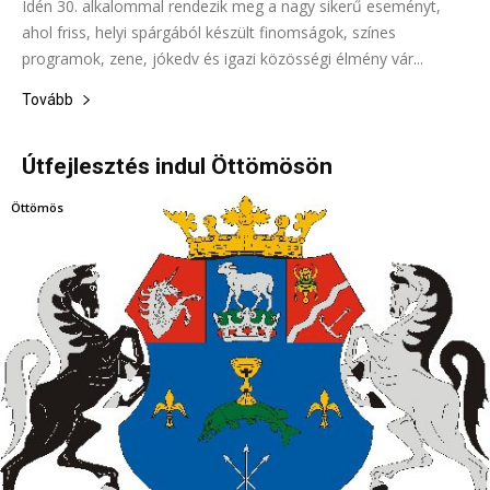
Idén 30. alkalommal rendezik meg a nagy sikerű eseményt,
ahol friss, helyi spárgából készült finomságok, színes
programok, zene, jókedv és igazi közösségi élmény vár...
Tovább
Útfejlesztés indul Öttömösön
Öttömös