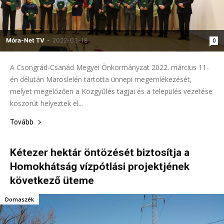
Móra-Net TV
-
2022-03-18
0
A Csongrád-Csanád Megyei Önkormányzat 2022. március 11-
én délután Maroslelén tartotta ünnepi megemlékezését,
melyet megelőzően a Közgyűlés tagjai és a település vezetése
koszorút helyeztek el...
Tovább
Kétezer hektár öntözését biztosítja a
Homokhátság vízpótlási projektjének
következő üteme
Domaszék