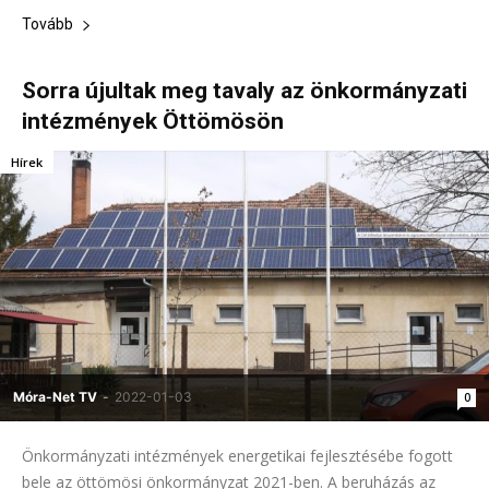
Tovább
Sorra újultak meg tavaly az önkormányzati
intézmények Öttömösön
Hírek
Móra-Net TV
-
2022-01-03
0
Önkormányzati intézmények energetikai fejlesztésébe fogott
bele az öttömösi önkormányzat 2021-ben. A beruházás az