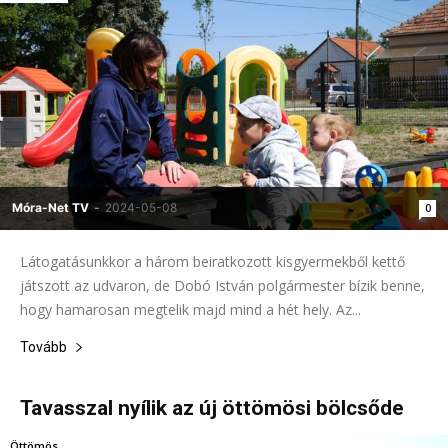
Móra-Net TV
-
2024-05-08
0
Látogatásunkkor a három beiratkozott kisgyermekből kettő
játszott az udvaron, de Dobó István polgármester bízik benne,
hogy hamarosan megtelik majd mind a hét hely. Az...
Tovább
Tavasszal nyílik az új öttömösi bölcsőde
Öttömös