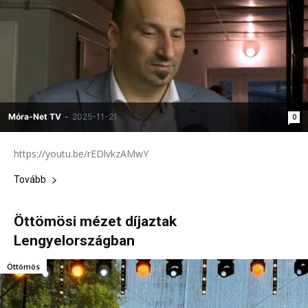
Móra-Net TV
-
2025-11-21
0
https://youtu.be/rEDlvkzAMwY
Tovább
Öttömösi mézet díjaztak
Lengyelországban
Öttömös