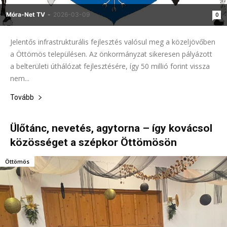
Móra-Net TV
-
2026-03-09
0
Jelentős infrastrukturális fejlesztés valósul meg a közeljövőben
a Öttömös településen. Az önkormányzat sikeresen pályázott
a belterületi úthálózat fejlesztésére, így 50 millió forint vissza
nem...
Tovább
Ülőtánc, nevetés, agytorna – így kovácsol
közösséget a szépkor Öttömösön
Öttömös