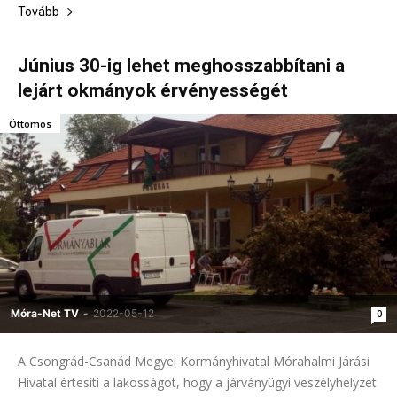
Tovább
Június 30-ig lehet meghosszabbítani a
lejárt okmányok érvényességét
Öttömös
Móra-Net TV
-
2022-05-12
0
A Csongrád-Csanád Megyei Kormányhivatal Mórahalmi Járási
Hivatal értesíti a lakosságot, hogy a járványügyi veszélyhelyzet