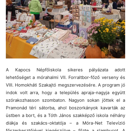
A Kapocs Népfőiskola sikeres pályázata adott
lehetőséget a mórahalmi VII. Forraltbor-főző verseny és
VIII. Homokháti Szakajtó megszervezésére. A program jó
indok volt arra, hogy a település apraja-nagyja együtt
szórakozhasson szombaton. Nagyon sokan jöttek el a
Pramonád téri sátorba, ahol boszorkányok kavarták az
üstben a bort, és a Tóth János szakképző iskola néhány
diákja és szakács-oktatója – a Móra-Net Televízió
főszerkesztőjével kiegészülve – főzte a slambucot. A