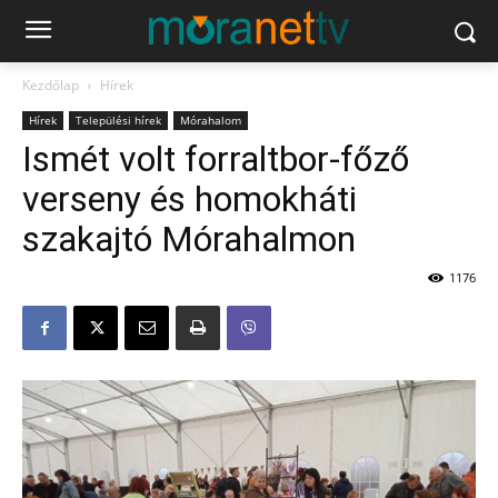
Kezdőlap
Hírek
Hírek
Települési hírek
Mórahalom
Ismét volt forraltbor-főző
verseny és homokháti
szakajtó Mórahalmon
1176