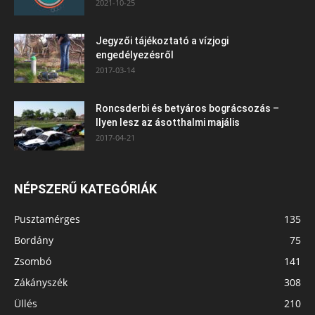
2021-10-25
Jegyzői tájékoztató a vízjogi
engedélyezésről
2017-03-14
Roncsderbi és betyáros bográcsozás –
Ilyen lesz az ásotthalmi majális
2017-04-21
NÉPSZERŰ KATEGÓRIÁK
Pusztamérges
135
Bordány
75
Zsombó
141
Zákányszék
308
Üllés
210