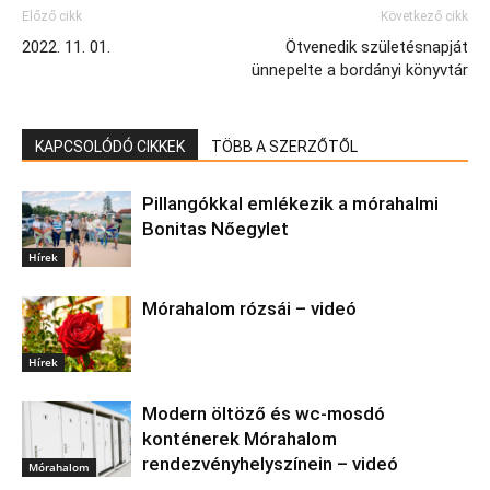
Előző cikk
Következő cikk
2022. 11. 01.
Ötvenedik születésnapját
ünnepelte a bordányi könyvtár
KAPCSOLÓDÓ CIKKEK
TÖBB A SZERZŐTŐL
Pillangókkal emlékezik a mórahalmi
Bonitas Nőegylet
Hírek
Mórahalom rózsái – videó
Hírek
Modern öltöző és wc-mosdó
konténerek Mórahalom
rendezvényhelyszínein – videó
Mórahalom