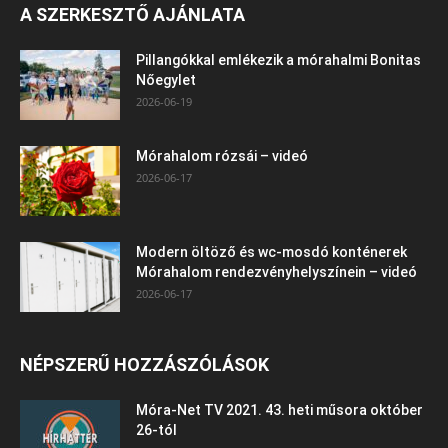
A SZERKESZTŐ AJÁNLATA
Pillangókkal emlékezik a mórahalmi Bonitas
Nőegylet
2026-06-19
Mórahalom rózsái – videó
2026-06-17
Modern öltöző és wc-mosdó konténerek
Mórahalom rendezvényhelyszínein – videó
2026-06-17
NÉPSZERŰ HOZZÁSZÓLÁSOK
Móra-Net TV 2021. 43. heti műsora október
26-tól