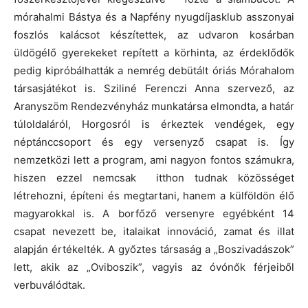
mórahalmi Bástya és a Napfény nyugdíjasklub asszonyai
foszlós kalácsot készítettek, az udvaron kosárban
üldögélő gyerekeket repített a körhinta, az érdeklődők
pedig kipróbálhatták a nemrég debütált óriás Mórahalom
társasjátékot is. Sziliné Ferenczi Anna szervező, az
Aranyszöm Rendezvényház munkatársa elmondta, a határ
túloldaláról, Horgosról is érkeztek vendégek, egy
néptánccsoport és egy versenyző csapat is. Így
nemzetközi lett a program, ami nagyon fontos számukra,
hiszen ezzel nemcsak itthon tudnak közösséget
létrehozni, építeni és megtartani, hanem a külföldön élő
magyarokkal is. A borfőző versenyre egyébként 14
csapat nevezett be, italaikat innováció, zamat és illat
alapján értékelték. A győztes társaság a „Boszivadászok”
lett, akik az „Oviboszik”, vagyis az óvónők férjeiből
verbuválódtak.