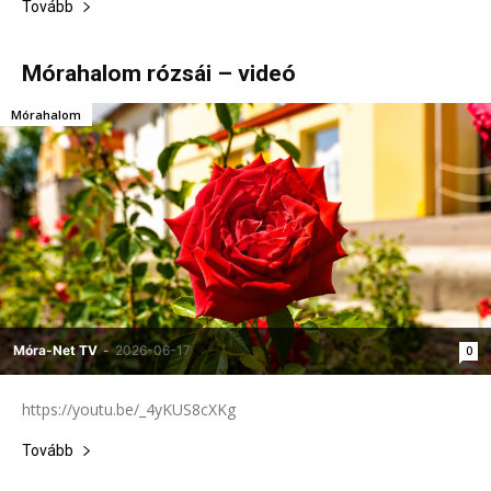
Tovább
Mórahalom rózsái – videó
Mórahalom
Móra-Net TV
-
2026-06-17
0
https://youtu.be/_4yKUS8cXKg
Tovább