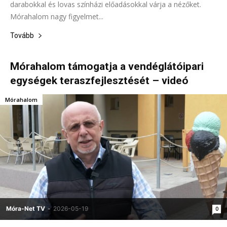
darabokkal és lovas színházi előadásokkal várja a nézőket.
Mórahalom nagy figyelmet...
Tovább
Mórahalom támogatja a vendéglátóipari
egységek teraszfejlesztését – videó
Mórahalom
Móra-Net TV
-
2026-05-19
0