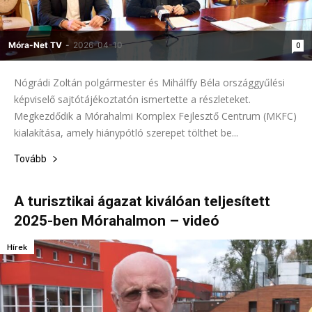
Móra-Net TV
-
2026-04-10
0
Nógrádi Zoltán polgármester és Mihálffy Béla országgyűlési
képviselő sajtótájékoztatón ismertette a részleteket.
Megkezdődik a Mórahalmi Komplex Fejlesztő Centrum (MKFC)
kialakítása, amely hiánypótló szerepet tölthet be...
Tovább
A turisztikai ágazat kiválóan teljesített
2025-ben Mórahalmon – videó
Hírek