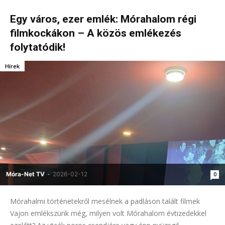
Egy város, ezer emlék: Mórahalom régi
filmkockákon – A közös emlékezés
folytatódik!
Hírek
Móra-Net TV
-
2026-02-12
0
Mórahalmi történetekről mesélnek a padláson talált filmek
Vajon emlékszünk még, milyen volt Mórahalom évtizedekkel