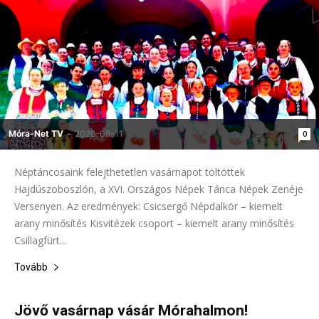
Móra-Net TV
-
2026-05-11
0
Néptáncosaink felejthetetlen vasárnapot töltöttek
Hajdúszoboszlón, a XVI. Országos Népek Tánca Népek Zenéje
Versenyen. Az eredmények: Csicsergő Népdalkör – kiemelt
arany minősítés Kisvitézek csoport – kiemelt arany minősítés
Csillagfürt...
Tovább
Jövő vasárnap vásár Mórahalmon!