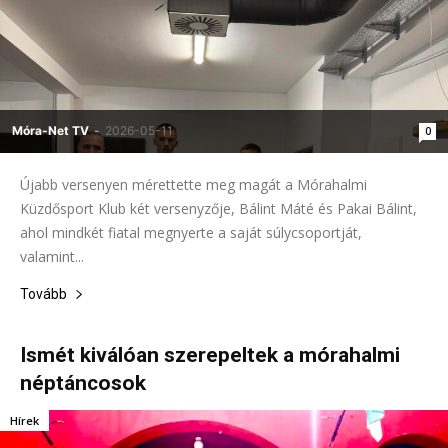
Móra-Net TV
-
2026-05-11
0
Újabb versenyen mérettette meg magát a Mórahalmi
Küzdősport Klub két versenyzője, Bálint Máté és Pakai Bálint,
ahol mindkét fiatal megnyerte a saját súlycsoportját,
valamint...
Tovább
Ismét kiválóan szerepeltek a mórahalmi
néptáncosok
Hírek