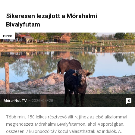
Sikeresen lezajlott a Mórahalmi
Bivalyfutam
Hírek
Móra-Net TV
-
2026-04-29
0
Több mint 150 lelkes résztvevő állt rajthoz az első alkalommal
megrendezett Mórahalmi Bivalyfutamon, ahol 4 sportágban,
összesen 7 különböző táv közül választhattak az indulók. A...