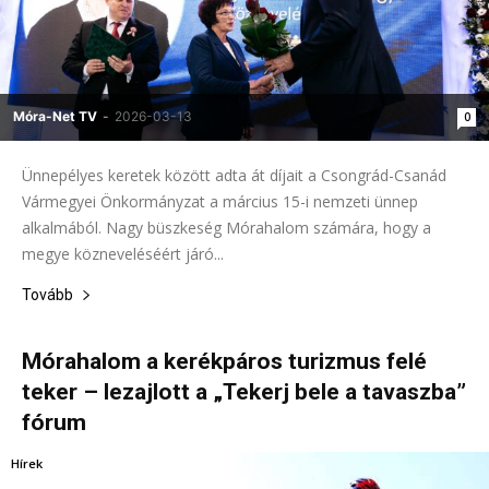
Móra-Net TV
-
2026-03-13
0
Ünnepélyes keretek között adta át díjait a Csongrád-Csanád
Vármegyei Önkormányzat a március 15-i nemzeti ünnep
alkalmából. Nagy büszkeség Mórahalom számára, hogy a
megye közneveléséért járó...
Tovább
Mórahalom a kerékpáros turizmus felé
teker – lezajlott a „Tekerj bele a tavaszba”
fórum
Hírek