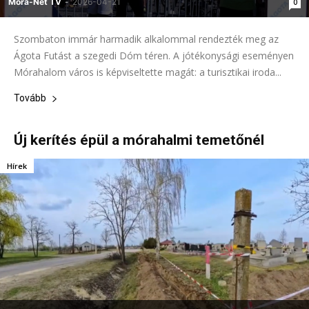
Móra-Net TV
-
2026-04-21
0
Szombaton immár harmadik alkalommal rendezték meg az
Ágota Futást a szegedi Dóm téren. A jótékonysági eseményen
Mórahalom város is képviseltette magát: a turisztikai iroda...
Tovább
Új kerítés épül a mórahalmi temetőnél
Hírek