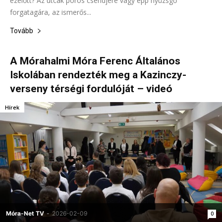
ezelőtt? Az utcák poros csendjére vagy épp nyüzsgő
forgatagára, az ismerős...
Tovább
A Mórahalmi Móra Ferenc Általános
Iskolában rendezték meg a Kazinczy-
verseny térségi fordulóját – videó
Hírek
Móra-Net TV
-
2026-02-09
0