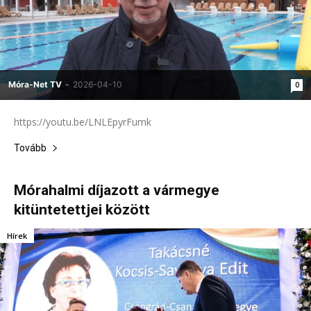
Móra-Net TV
-
2026-04-10
0
https://youtu.be/LNLEpyrFumk
Tovább
Mórahalmi díjazott a vármegye
kitüntetettjei között
Hírek