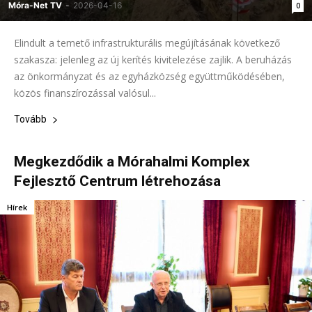
Móra-Net TV
-
2026-04-16
0
Elindult a temető infrastrukturális megújításának következő
szakasza: jelenleg az új kerítés kivitelezése zajlik. A beruházás
az önkormányzat és az egyházközség együttműködésében,
közös finanszírozással valósul...
Tovább
Megkezdődik a Mórahalmi Komplex
Fejlesztő Centrum létrehozása
Hírek