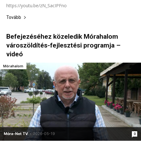
https://youtu.be/zN_SacIPFno
Tovább
Befejezéséhez közeledik Mórahalom
városzöldítés-fejlesztési programja –
videó
Mórahalom
Móra-Net TV
-
2026-05-19
0