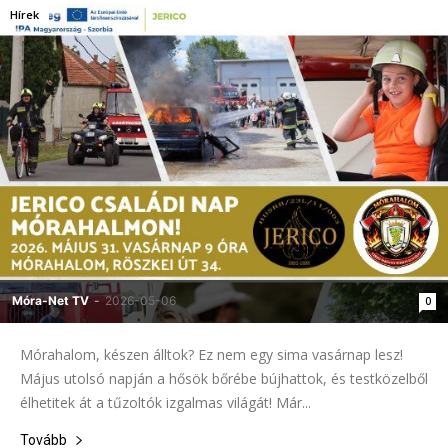
Hírek
Móra-Net TV
-
2026-05-06
0
Mórahalom, készen álltok? Ez nem egy sima vasárnap lesz!
Május utolsó napján a hősök bőrébe bújhattok, és testközelből
élhetitek át a tűzoltók izgalmas világát! Már...
Tovább