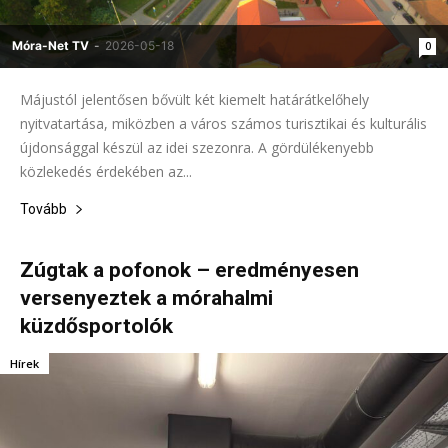
Móra-Net TV
-
2026-05-18
0
Májustól jelentősen bővült két kiemelt határátkelőhely
nyitvatartása, miközben a város számos turisztikai és kulturális
újdonsággal készül az idei szezonra. A gördülékenyebb
közlekedés érdekében az...
Tovább
Zúgtak a pofonok – eredményesen
versenyeztek a mórahalmi
küzdősportolók
Hírek