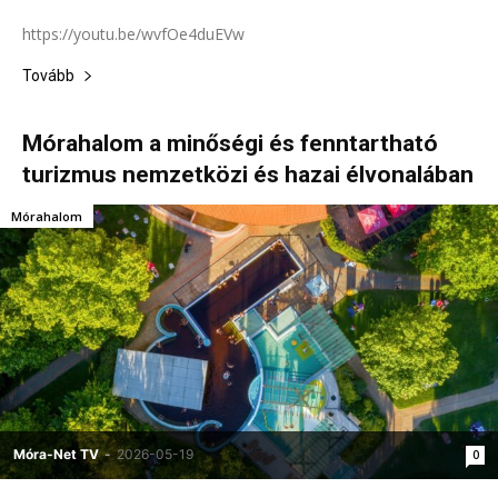
https://youtu.be/wvfOe4duEVw
Tovább
Mórahalom a minőségi és fenntartható
turizmus nemzetközi és hazai élvonalában
Mórahalom
Móra-Net TV
-
2026-05-19
0