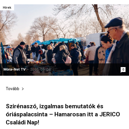
Hírek
Móra-Net TV
-
2026-05-06
0
Tovább
Szirénaszó, izgalmas bemutatók és
óriáspalacsinta – Hamarosan itt a JERICO
Családi Nap!