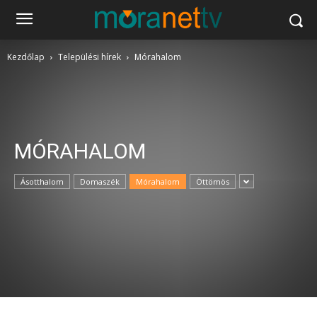
Kezdőlap
Települési hírek
Mórahalom
MÓRAHALOM
Ásotthalom
Domaszék
Mórahalom
Öttömös