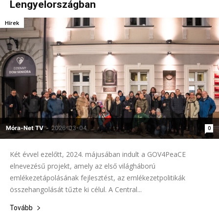
Lengyelországban
Hírek
Móra-Net TV
-
2026-03-04
0
Két évvel ezelőtt, 2024. májusában indult a GOV4PeaCE
elnevezésű projekt, amely az első világháború
emlékezetápolásának fejlesztést, az emlékezetpolitikák
összehangolását tűzte ki célul. A Central...
Tovább