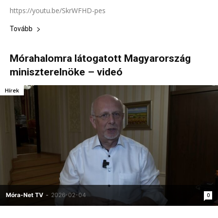
https://youtu.be/SkrWFHD-pes
Tovább
Mórahalomra látogatott Magyarország
miniszterelnöke – videó
Hírek
Móra-Net TV
-
2026-02-04
0