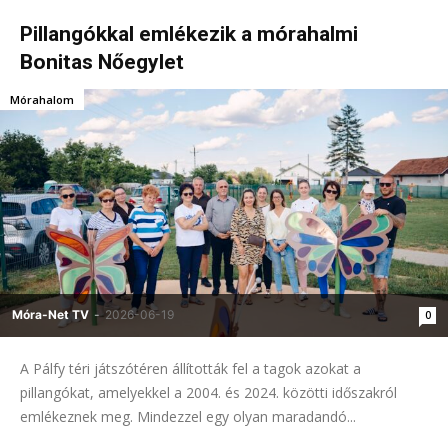
Pillangókkal emlékezik a mórahalmi
Bonitas Nőegylet
Mórahalom
Móra-Net TV
-
2026-06-19
0
A Pálfy téri játszótéren állították fel a tagok azokat a
pillangókat, amelyekkel a 2004. és 2024. közötti időszakról
emlékeznek meg. Mindezzel egy olyan maradandó...