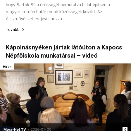
hogy Bartók Béla örökségét bemutatva hidat építsen a
magyar–román határ menti közösségek között. Az
összművészet erejével hozza...
Tovább
Kápolnásnyéken jártak látóúton a Kapocs
Népfőiskola munkatársai – videó
Hírek
Móra-Net TV
-
2026-01-30
0