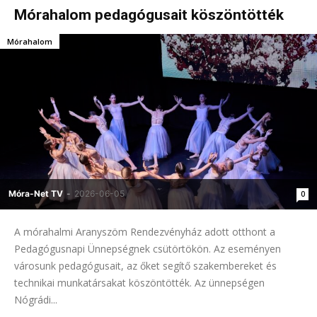
Mórahalom pedagógusait köszöntötték
Mórahalom
Móra-Net TV
-
2026-06-05
0
A mórahalmi Aranyszöm Rendezvényház adott otthont a
Pedagógusnapi Ünnepségnek csütörtökön. Az eseményen
városunk pedagógusait, az őket segítő szakembereket és
technikai munkatársakat köszöntötték. Az ünnepségen
Nógrádi...