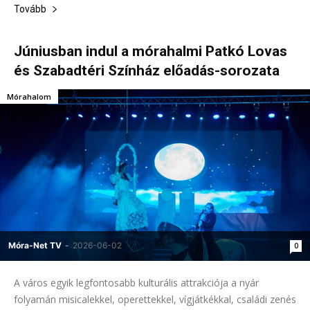
Tovább
Júniusban indul a mórahalmi Patkó Lovas
és Szabadtéri Színház előadás-sorozata
Mórahalom
Móra-Net TV
-
2026-06-02
0
A város egyik legfontosabb kulturális attrakciója a nyár
folyamán misicalekkel, operettekkel, vígjátkékkal, családi zenés