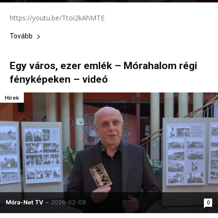
https://youtu.be/Ttoi2kAhMTE
Tovább
Egy város, ezer emlék – Mórahalom régi
fényképeken – videó
Hírek
Móra-Net TV
-
2026-02-09
0