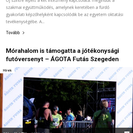
Új szintre lépett a két intézmény kapcsolata: megindult a
szakmai együttműködés, amelynek keretében a fürdő
gyakorlati képzőhelyként kapcsolódik be az egyetem oktatási
tevékenységébe. A...
Tovább
Mórahalom is támogatta a jótékonysági
futóversenyt – ÁGOTA Futás Szegeden
Hírek