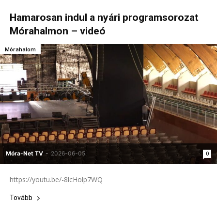
Hamarosan indul a nyári programsorozat
Mórahalmon – videó
Mórahalom
Móra-Net TV
-
2026-06-05
0
https://youtu.be/-8lcHolp7WQ
Tovább