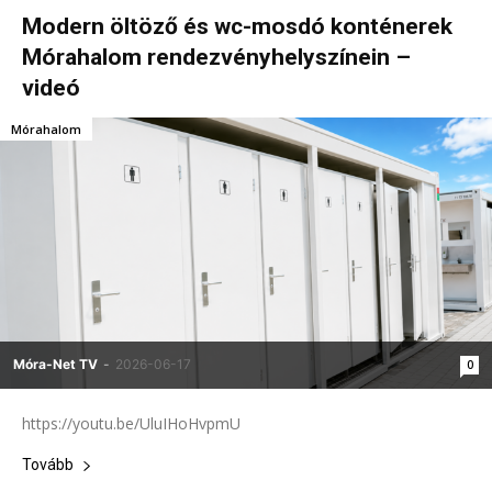
Modern öltöző és wc-mosdó konténerek
Mórahalom rendezvényhelyszínein –
videó
Mórahalom
Móra-Net TV
-
2026-06-17
0
https://youtu.be/UluIHoHvpmU
Tovább