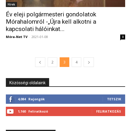
Hírek
Év eleji polgármesteri gondolatok
Mórahalomról -„Újra kell alkotni a
kapcsolati hálóinkat...
Móra-Net TV
-
2021-01-08
0
2
3
4
Közösségi oldalaink
4,084
Rajongók
TETSZIK
1,160
Feliratkozó
FELIRATKOZÁS