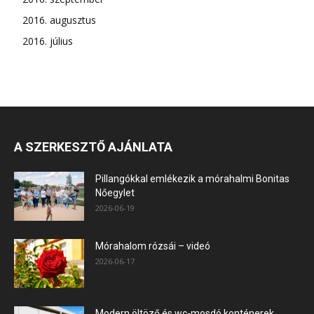
2016. augusztus
2016. július
A SZERKESZTŐ AJÁNLATA
Pillangókkal emlékezik a mórahalmi Bonitas
Nőegylet
2026-06-19
Mórahalom rózsái – videó
2026-06-17
Modern öltöző és wc-mosdó konténerek