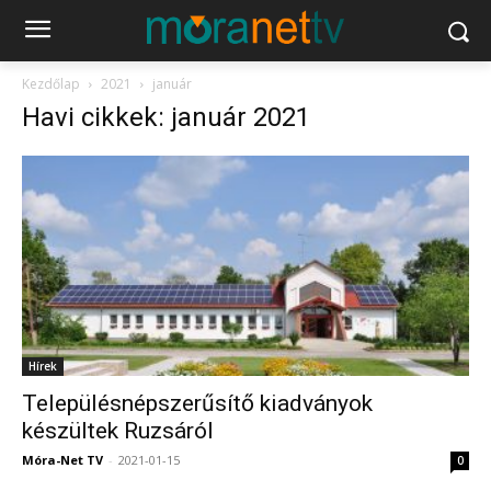
Kezdőlap
2021
január
Havi cikkek: január 2021
Hírek
Településnépszerűsítő kiadványok
készültek Ruzsáról
Móra-Net TV
-
2021-01-15
0