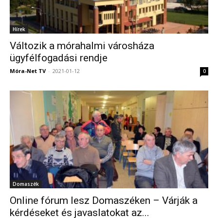
Hírek
Változik a mórahalmi városháza
ügyfélfogadási rendje
Móra-Net TV
-
2021-01-12
0
Domaszék
Online fórum lesz Domaszéken – Várják a
kérdéseket és javaslatokat az...