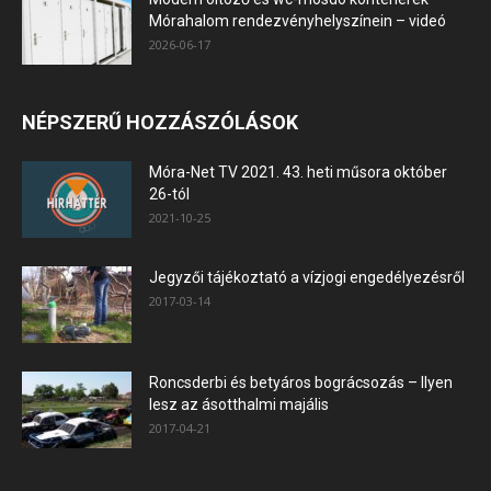
Mórahalom rendezvényhelyszínein – videó
2026-06-17
NÉPSZERŰ HOZZÁSZÓLÁSOK
Móra-Net TV 2021. 43. heti műsora október
26-tól
2021-10-25
Jegyzői tájékoztató a vízjogi engedélyezésről
2017-03-14
Roncsderbi és betyáros bográcsozás – Ilyen
lesz az ásotthalmi majális
2017-04-21