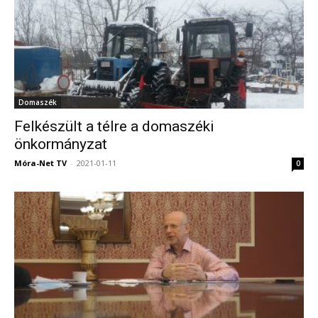
Domaszék
Felkészült a télre a domaszéki
önkormányzat
Móra-Net TV
-
2021-01-11
0