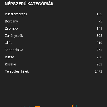
NÉPSZERŰ KATEGÓRIÁK
Pusztamérges
135
Bordány
75
Zsombó
141
Zákányszék
308
Üllés
210
Sándorfalva
264
Ruzsa
206
Röszke
203
Települési hírek
2473