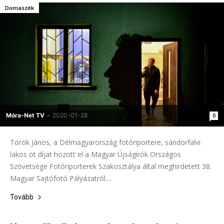
Domaszék
Móra-Net TV
-
2020-01-28
0
Török János, a Délmagyarország fotóriportere, sándorfalvi
lakos öt díjat hozott el a Magyar Újságírók Országos
Szövetsége Fotóriporterek Szakosztálya által meghirdetett 38.
Magyar Sajtófotó Pályázatról....
Tovább