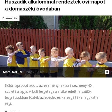
Huszadik alkalommal rendeztek ovi-napot
a domaszéki óvodában
Domaszék
Móra-Net TV
-
2023-10-02
0
Külön apropót adott az eseménynek az intézmény 40.
születésnapja. A buli fergetegesre sikeredett, a szülők
bográcsokban főzték az ebédet és keresgélték magukat a
régi...