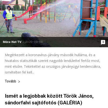
Móra-Net TV
-
2020-09-08
0
Megérkezett a koronavírus-járvány második hulláma, és a
hivatalos statisztikák szerint nagyobb lendülettel fertőz most,
mint elsőre. Tekintettel az országos járványügyi tendenciákra,
ismételten fel kell...
Tovább
Ismét a legjobbak között Török János,
sándorfalvi sajtófotós (GALÉRIA)