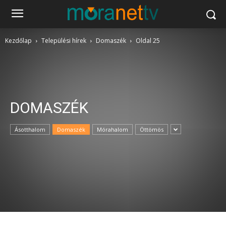
Kezdőlap
Települési hírek
Domaszék
Oldal 25
DOMASZÉK
Ásotthalom
Domaszék
Mórahalom
Öttömös