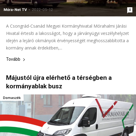
Móra-Net TV
-
2022-05-12
0
A Csongrád-Csanád Megyei Kormányhivatal Mórahalmi Járási
Hivatal értesíti a lakosságot, hogy a járványügyi veszélyhelyzet
idején a lejáró okmányok érvényességét meghosszabbította a
kormány annak érdekében,...
Tovább
Májustól újra elérhető a térségben a
kormányablak busz
Domaszék