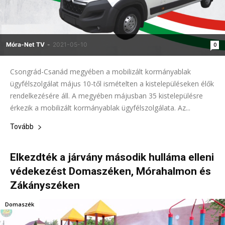
Móra-Net TV
-
2021-05-10
0
Csongrád-Csanád megyében a mobilizált kormányablak
ügyfélszolgálat május 10-től ismételten a kistelepüléseken élők
rendelkezésére áll. A megyében májusban 35 kistelepülésre
érkezik a mobilizált kormányablak ügyfélszolgálata. Az...
Tovább
Elkezdték a járvány második hulláma elleni
védekezést Domaszéken, Mórahalmon és
Zákányszéken
Domaszék