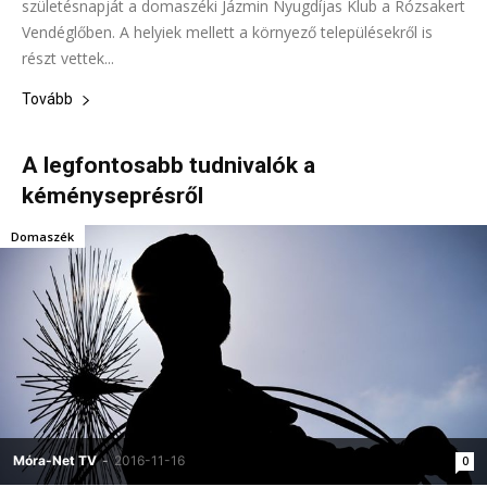
születésnapját a domaszéki Jázmin Nyugdíjas Klub a Rózsakert
Vendéglőben. A helyiek mellett a környező településekről is
részt vettek...
Tovább
A legfontosabb tudnivalók a
kéményseprésről
Domaszék
Móra-Net TV
-
2016-11-16
0