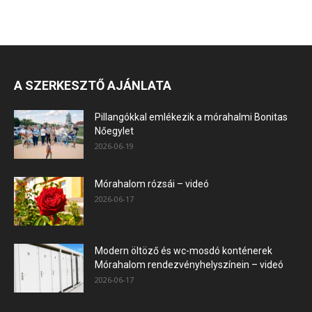
A SZERKESZTŐ AJÁNLATA
Pillangókkal emlékezik a mórahalmi Bonitas
Nőegylet
2026-06-19
Mórahalom rózsái – videó
2026-06-17
Modern öltöző és wc-mosdó konténerek
Mórahalom rendezvényhelyszínein – videó
2026-06-17