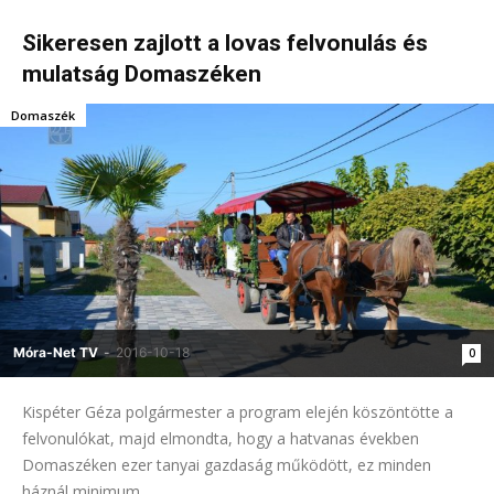
Sikeresen zajlott a lovas felvonulás és
mulatság Domaszéken
Domaszék
Móra-Net TV
-
2016-10-18
0
Kispéter Géza polgármester a program elején köszöntötte a
felvonulókat, majd elmondta, hogy a hatvanas években
Domaszéken ezer tanyai gazdaság működött, ez minden
háznál minimum...