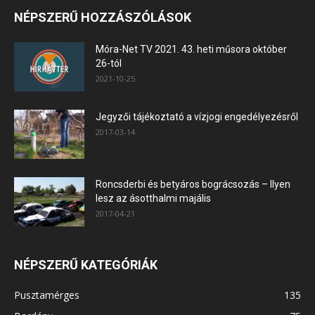
NÉPSZERŰ HOZZÁSZÓLÁSOK
Móra-Net TV 2021. 43. heti műsora október
26-tól
2021-10-25
Jegyzői tájékoztató a vízjogi engedélyezésről
2017-03-14
Roncsderbi és betyáros bográcsozás – Ilyen
lesz az ásotthalmi majális
2017-04-21
NÉPSZERŰ KATEGÓRIÁK
Pusztamérges
135