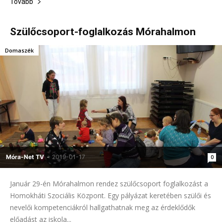
Tovább
Szülőcsoport-foglalkozás Mórahalmon
Domaszék
Móra-Net TV
-
2019-01-17
0
Január 29-én Mórahalmon rendez szülőcsoport foglalkozást a
Homokháti Szociális Központ. Egy pályázat keretében szülői és
nevelői kompetenciákról hallgathatnak meg az érdeklődők
előadást az iskola...