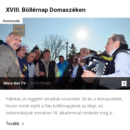
XVIII. Böllérnap Domaszéken
Domaszék
Móra-Net TV
-
2016-11-30
0
Pálinkás jó reggelre virradtak november 26-án a domaszékiek,
hiszen ismét eljött a falu böllérnapjának az ideje. Az
önkormányzat immáron 18. alkalommal rendezte meg a...
Tovább