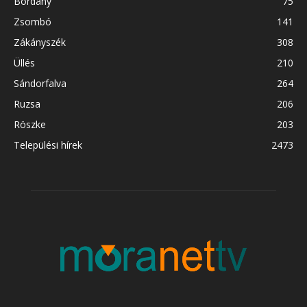
Bordány
75
Zsombó
141
Zákányszék
308
Üllés
210
Sándorfalva
264
Ruzsa
206
Röszke
203
Települési hírek
2473