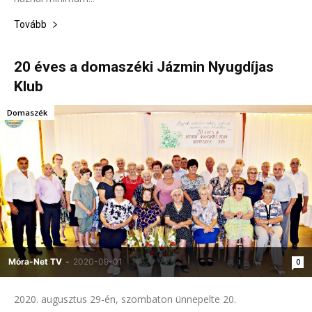
Tovább
20 éves a domaszéki Jázmin Nyugdíjas
Klub
Domaszék
Móra-Net TV
-
2020-09-01
0
2020. augusztus 29-én, szombaton ünnepelte 20.