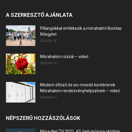
A SZERKESZTŐ AJÁNLATA
Pillangókkal emlékezik a mórahalmi Bonitas
Nőegylet
2026-06-19
Mórahalom rózsái – videó
2026-06-17
Modern öltöző és wc-mosdó konténerek
Mórahalom rendezvényhelyszínein – videó
2026-06-17
NÉPSZERŰ HOZZÁSZÓLÁSOK
Móra-Net TV 2021. 43. heti műsora október