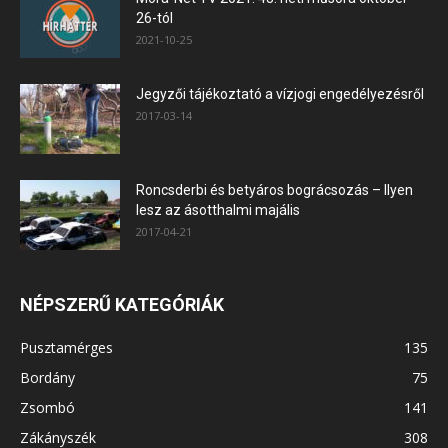
26-tól
2021-10-25
Jegyzői tájékoztató a vízjogi engedélyezésről
2017-03-14
Roncsderbi és betyáros bográcsozás – Ilyen
lesz az ásotthalmi majális
2017-04-21
NÉPSZERŰ KATEGÓRIÁK
Pusztamérges
135
Bordány
75
Zsombó
141
Zákányszék
308