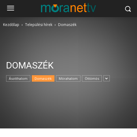
Kezdőlap
Települési hírek
Domaszék
DOMASZÉK
Ásotthalom
Domaszék
Mórahalom
Öttömös