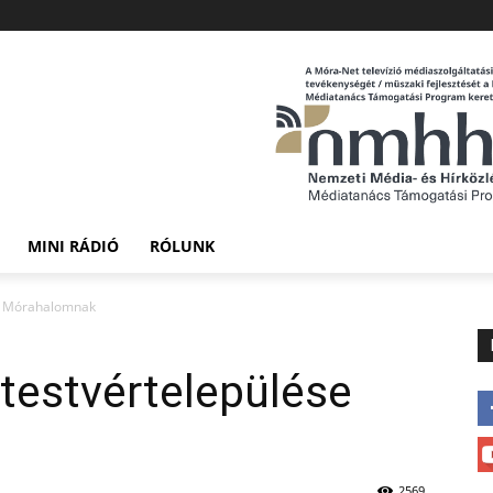
MINI RÁDIÓ
RÓLUNK
se Mórahalomnak
testvértelepülése
2569