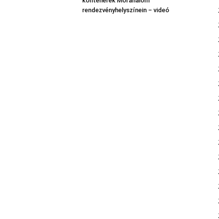
konténerek Mórahalom
rendezvényhelyszínein – videó