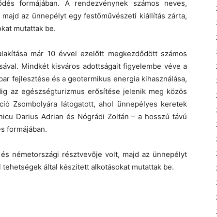
ződés formájában. A rendezvénynek számos neves,
 majd az ünnepélyt egy festőművészeti kiállítás zárta,
sokat mutattak be.
alakítása már 10 évvel ezelőtt megkezdődött számos
ával. Mindkét kisváros adottságait figyelembe véve a
ipar fejlesztése és a geotermikus energia kihasználása,
dig az egészségturizmus e
rősítése jelenik meg közös
ció Zsombolyára látogatott, ahol ünnepélyes keretek
lnicu Darius Adrian és Nógrádi Zoltán – a hosszú távú
s formájában.
s németországi résztvevője volt, majd az ünnepélyt
al tehetségek által készített alkotásokat mutattak be.