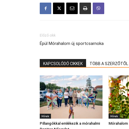
Előző cikk
Épül Mórahalom új sportcsarnoka
KAPCSOLÓDÓ CIKKEK
TÖBB A SZERZŐTŐL
Hírek
Hírek
Pillangókkal emlékezik a mórahalmi
Mórahalom r