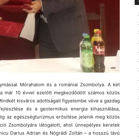
egymással Mórahalom és a romániai Zsombolya. A két
ása már 10 évvel ezelőtt megkezdődött számos közös
Mindkét kisváros adottságait figyelembe véve a gazdag
 fejlesztése és a geotermikus energia kihasználása,
dig az egészségturizmus e
rősítése jelenik meg közös
ció Zsombolyára látogatott, ahol ünnepélyes keretek
lnicu Darius Adrian és Nógrádi Zoltán – a hosszú távú