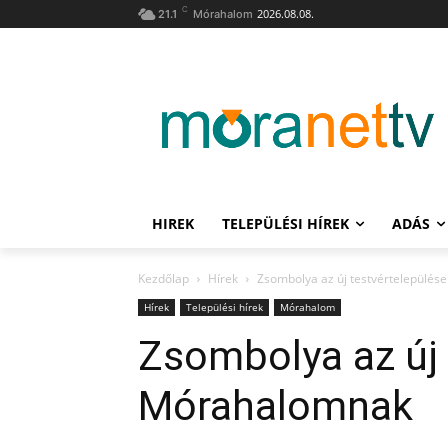
C
2026.08.08.
21.1
Mórahalom
HIREK
TELEPÜLÉSI HÍREK
ADÁS
Kezdőlap
Hírek
Zsombolya az új testvértelepülé
Hírek
Települési hírek
Mórahalom
Zsombolya az új 
Mórahalomnak