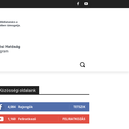
Közösségi oldalaink
4,084
Rajongók
TETSZIK
1,160
Feliratkozó
FELIRATKOZÁS