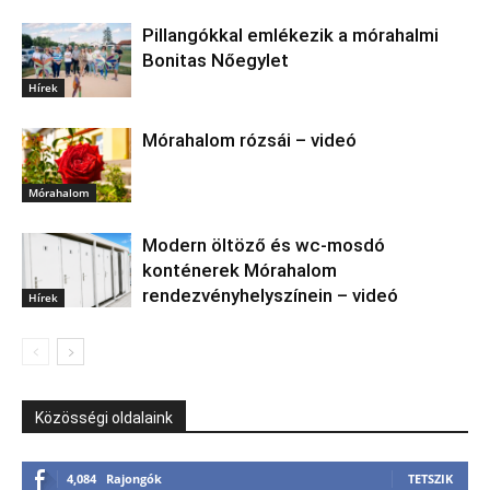
Pillangókkal emlékezik a mórahalmi
Bonitas Nőegylet
Hírek
Mórahalom rózsái – videó
Mórahalom
Modern öltöző és wc-mosdó
konténerek Mórahalom
rendezvényhelyszínein – videó
Hírek
Közösségi oldalaink
4,084
Rajongók
TETSZIK