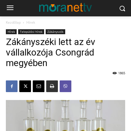
Kezdőlap
Hírek
Hírek
Települési hírek
Zákányszék
Zákányszéki lett az év
vállalkozója Csongrád
megyében
1865