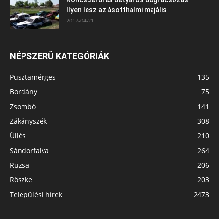
Ilyen lesz az ásotthalmi majális
2017-04-21
NÉPSZERŰ KATEGÓRIÁK
Pusztamérges
135
Bordány
75
Zsombó
141
Zákányszék
308
Üllés
210
Sándorfalva
264
Ruzsa
206
Röszke
203
Települési hírek
2473