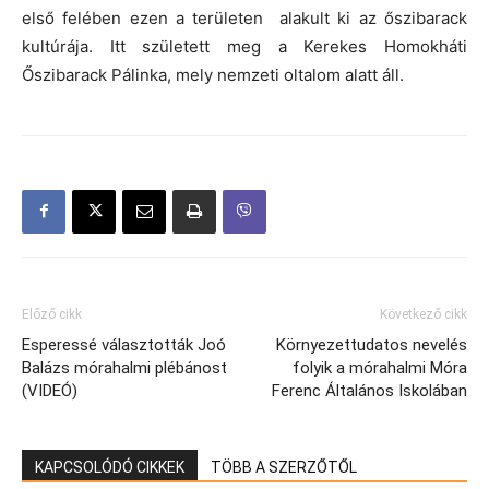
első felében ezen a területen alakult ki az őszibarack
kultúrája. Itt született meg a Kerekes Homokháti
Őszibarack Pálinka, mely nemzeti oltalom alatt áll.
Előző cikk
Következő cikk
Esperessé választották Joó
Környezettudatos nevelés
Balázs mórahalmi plébánost
folyik a mórahalmi Móra
(VIDEÓ)
Ferenc Általános Iskolában
KAPCSOLÓDÓ CIKKEK
TÖBB A SZERZŐTŐL