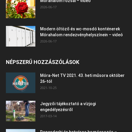
Mórahalom rózsái – videó
2026-06-17
Modern öltöző és wc-mosdó konténerek
Mórahalom rendezvényhelyszínein – videó
2026-06-17
NÉPSZERŰ HOZZÁSZÓLÁSOK
Móra-Net TV 2021. 43. heti műsora október
26-tól
2021-10-25
Jegyzői tájékoztató a vízjogi
engedélyezésről
2017-03-14
Roncsderbi és betyáros bográcsozás –