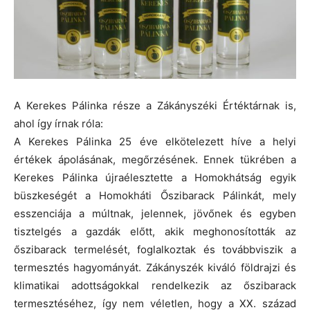
A Kerekes Pálinka része a Zákányszéki Értéktárnak is,
ahol így írnak róla:
A Kerekes Pálinka 25 éve elkötelezett híve a helyi
értékek ápolásának, megőrzésének. Ennek tükrében a
Kerekes Pálinka újraélesztette a Homokhátság egyik
büszkeségét a Homokháti Őszibarack Pálinkát, mely
esszenciája a múltnak, jelennek, jövőnek és egyben
tisztelgés a gazdák előtt, akik meghonosították az
őszibarack termelését, foglalkoztak és továbbviszik a
termesztés hagyományát. Zákányszék kiváló földrajzi és
klimatikai adottságokkal rendelkezik az őszibarack
termesztéséhez, így nem véletlen, hogy a XX. század