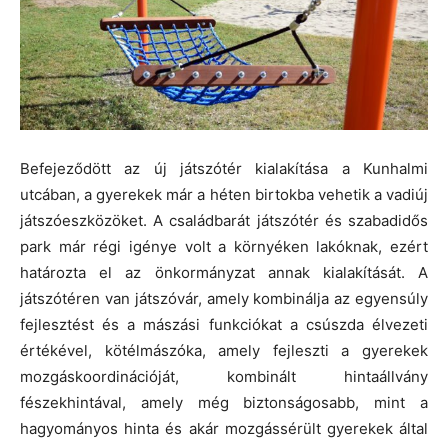
Befejeződött az új játszótér kialakítása a Kunhalmi
utcában, a gyerekek már a héten birtokba vehetik a vadiúj
játszóeszközöket. A családbarát játszótér és szabadidős
park már régi igénye volt a környéken lakóknak, ezért
határozta el az önkormányzat annak kialakítását. A
játszótéren van játszóvár, amely kombinálja az egyensúly
fejlesztést és a mászási funkciókat a csúszda élvezeti
értékével, kötélmászóka, amely fejleszti a gyerekek
mozgáskoordinációját, kombinált hintaállvány
fészekhintával, amely még biztonságosabb, mint a
hagyományos hinta és akár mozgássérült gyerekek által