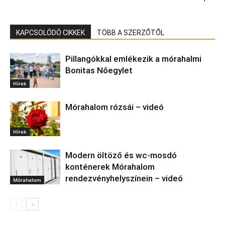
KAPCSOLÓDÓ CIKKEK
TÖBB A SZERZŐTŐL
Pillangókkal emlékezik a mórahalmi
Bonitas Nőegylet
Hírek
Mórahalom rózsái – videó
Hírek
Modern öltöző és wc-mosdó
konténerek Mórahalom
rendezvényhelyszínein – videó
Mórahalom