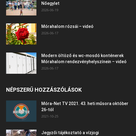
Nőegylet
2026-06-19
Mórahalom rózsái – videó
2026-06-17
Modern öltöző és wc-mosdó konténerek
Mórahalom rendezvényhelyszínein – videó
2026-06-17
NÉPSZERŰ HOZZÁSZÓLÁSOK
Móra-Net TV 2021. 43. heti műsora október
26-tól
2021-10-25
Jegyzői tájékoztató a vízjogi