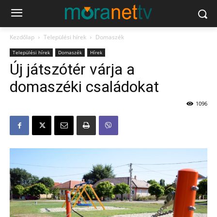
Kezdőlap
Települési hírek
Domaszék
Települési hírek
Domaszék
Hírek
Új játszótér várja a
domaszéki családokat
1096