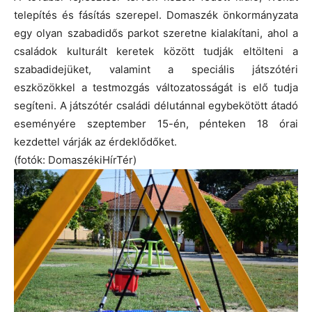
telepítés és fásítás szerepel. Domaszék önkormányzata
egy olyan szabadidős parkot szeretne kialakítani, ahol a
családok kulturált keretek között tudják eltölteni a
szabadidejüket, valamint a speciális játszótéri
eszközökkel a testmozgás változatosságát is elő tudja
segíteni. A játszótér családi délutánnal egybekötött átadó
eseményére szeptember 15-én, pénteken 18 órai
kezdettel várják az érdeklődőket.
(fotók: DomaszékiHírTér)