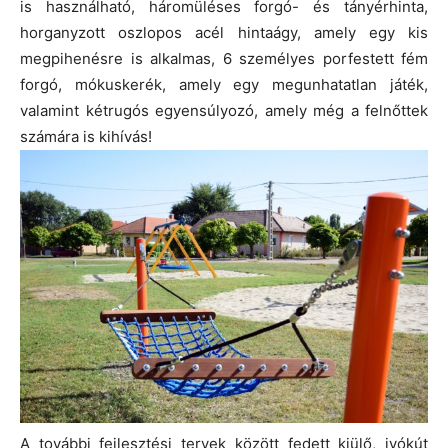
is használható, háromüléses forgó- és tányérhinta,
horganyzott oszlopos acél hintaágy, amely egy kis
megpihenésre is alkalmas, 6 személyes porfestett fém
forgó, mókuskerék, amely egy megunhatatlan játék,
valamint kétrugós egyensúlyozó, amely még a felnőttek
számára is kihívás!
A további fejlesztési tervek között fedett kiülő, ivókút