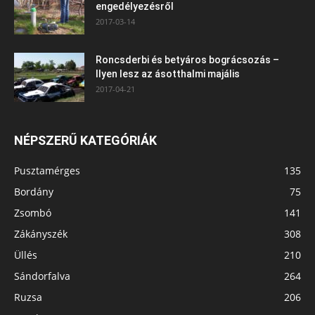
engedélyezésről
2017-03-14
Roncsderbi és betyáros bográcsozás –
Ilyen lesz az ásotthalmi majális
2017-04-21
NÉPSZERŰ KATEGÓRIÁK
Pusztamérges
135
Bordány
75
Zsombó
141
Zákányszék
308
Üllés
210
Sándorfalva
264
Ruzsa
206