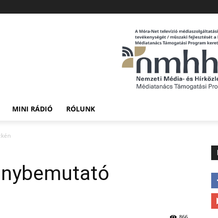
MINI RÁDIÓ
RÓLUNK
zkén
énybemutató
866