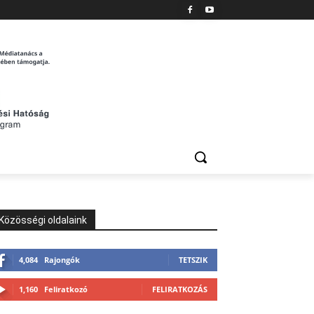
Közösségi oldalaink
4,084
Rajongók
TETSZIK
1,160
Feliratkozó
FELIRATKOZÁS