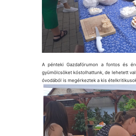
A pénteki Gazdafórumon a fontos és érde
gyümölcsöket kóstolhattunk, de lehetett való
óvodából is megérkeztek a kis ételkritikuso