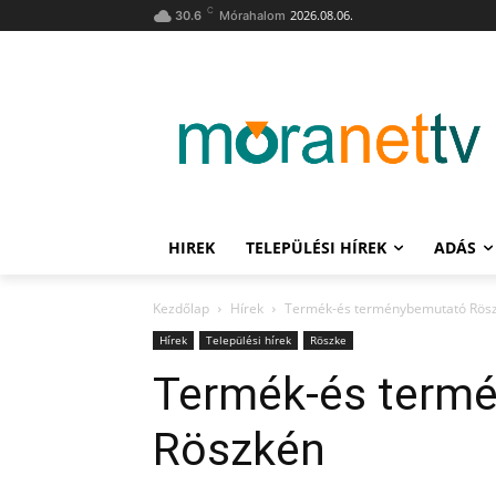
C
2026.08.06.
30.6
Mórahalom
HIREK
TELEPÜLÉSI HÍREK
ADÁS
Kezdőlap
Hírek
Termék-és terménybemutató Rös
Hírek
Települési hírek
Röszke
Termék-és term
Röszkén