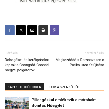
Előző cikk
Következő cikk
Robogókat és kerékpárokat
Megkezdődőtt Domaszéken a
kaptak a Csongrád-Csanád
Patika utca felújítása
megyei polgárőrök
KAPCSOLÓDÓ CIKKEK
TÖBB A SZERZŐTŐL
Pillangókkal emlékezik a mórahalmi
Bonitas Nőegylet