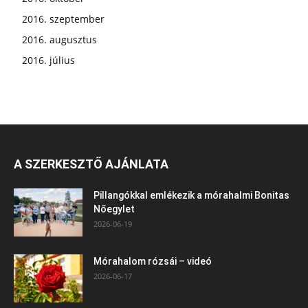
2016. szeptember
2016. augusztus
2016. július
A SZERKESZTŐ AJÁNLATA
Pillangókkal emlékezik a mórahalmi Bonitas
Nőegylet
2026-06-19
Mórahalom rózsái – videó
2026-06-17