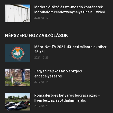
Modern öltöző és wc-mosdó konténerek
Mórahalom rendezvényhelyszínein – videó
2026-06-17
NÉPSZERŰ HOZZÁSZÓLÁSOK
Móra-Net TV 2021. 43. heti műsora október
26-tól
2021-10-25
Jegyzői tájékoztató a vízjogi
engedélyezésről
2017-03-14
Roncsderbi és betyáros bográcsozás –
Ilyen lesz az ásotthalmi majális
2017-04-21