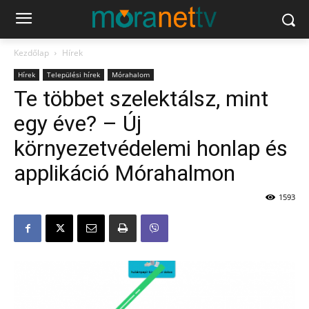
Kezdőlap
Hírek
Hírek
Települési hírek
Mórahalom
Te többet szelektálsz, mint
egy éve? – Új
környezetvédelemi honlap és
applikáció Mórahalmon
1593