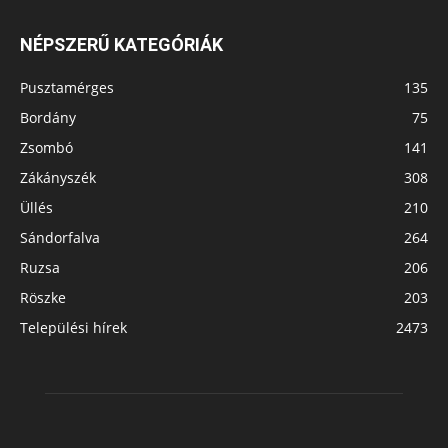
NÉPSZERŰ KATEGÓRIÁK
Pusztamérges
135
Bordány
75
Zsombó
141
Zákányszék
308
Üllés
210
Sándorfalva
264
Ruzsa
206
Röszke
203
Települési hírek
2473