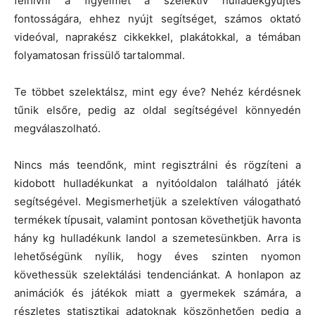
felhívni a figyelmet a szelektív hulladékgyűjtés
fontosságára, ehhez nyújt segítséget, számos oktató
videóval, naprakész cikkekkel, plakátokkal, a témában
folyamatosan frissülő tartalommal.
Te többet szelektálsz, mint egy éve? Nehéz kérdésnek
tűnik elsőre, pedig az oldal segítségével könnyedén
megválaszolható.
Nincs más teendőnk, mint regisztrálni és rögzíteni a
kidobott hulladékunkat a nyitóoldalon található játék
segítségével. Megismerhetjük a szelektíven válogatható
termékek típusait, valamint pontosan követhetjük havonta
hány kg hulladékunk landol a szemetesünkben. Arra is
lehetőségünk nyílik, hogy éves szinten nyomon
követhessük szelektálási tendenciánkat. A honlapon az
animációk és játékok miatt a gyermekek számára, a
részletes statisztikai adatoknak köszönhetően pedig a