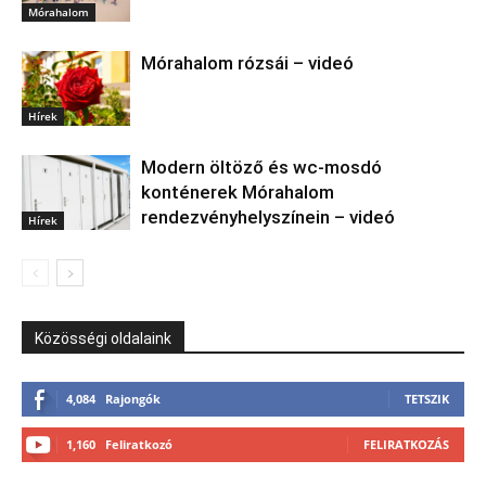
Mórahalom
Mórahalom rózsái – videó
Hírek
Modern öltöző és wc-mosdó
konténerek Mórahalom
rendezvényhelyszínein – videó
Hírek
Közösségi oldalaink
4,084
Rajongók
TETSZIK
1,160
Feliratkozó
FELIRATKOZÁS