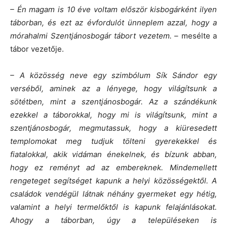
– Én magam is 10 éve voltam először kisbogárként ilyen
táborban, és ezt az évfordulót ünneplem azzal, hogy a
mórahalmi Szentjánosbogár tábort vezetem.
– mesélte a
tábor vezetője.
– A közösség neve egy szimbólum Sík Sándor egy
verséből, aminek az a lényege, hogy világítsunk a
sötétben, mint a szentjánosbogár. Az a szándékunk
ezekkel a táborokkal, hogy mi is világítsunk, mint a
szentjánosbogár, megmutassuk, hogy a kiüresedett
templomokat meg tudjuk tölteni gyerekekkel és
fiatalokkal, akik vidáman énekelnek, és bízunk abban,
hogy ez reményt ad az embereknek. Mindemellett
rengeteget segítséget kapunk a helyi közösségektől. A
családok vendégül látnak néhány gyermeket egy hétig,
valamint a helyi termelőktől is kapunk felajánlásokat.
Ahogy a táborban, úgy a településeken is