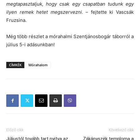
megtapasztaljuk, hogy csak egy csapatban tudunk egy
ilyen remek hetet megszervezni.
– fejtette ki Vascsák
Fruzsina.
Még több részlet a mórahalmi Szentjánosbogár táborról a
július 5-i adásunkban!
CÍMKÉK
Mórahalom
Előző cikk
Következő cikk
Júliustól tovább tart nyitva az
Zákányszék temploma a