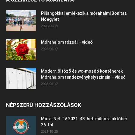
Pillangókkal emlékezik a mórahalmi Bonitas
Nőegylet
2026-06-19
Mórahalom rózsái – videó
2026-06-17
Modern öltöző és wc-mosdó konténerek
Mórahalom rendezvényhelyszínein – videó
2026-06-17
NÉPSZERŰ HOZZÁSZÓLÁSOK
Móra-Net TV 2021. 43. heti műsora október
26-tól
2021-10-25