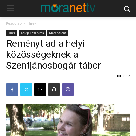
Kezdőlap
Hírek
Hírek
Települési hírek
Mórahalom
Reményt ad a helyi
közösségeknek a
Szentjánosbogár tábor
1552