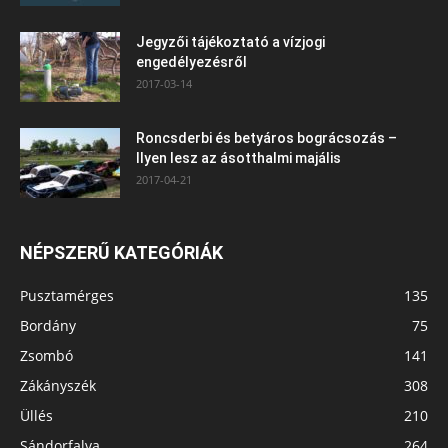
Jegyzői tájékoztató a vízjogi
engedélyezésről
2017-03-14
Roncsderbi és betyáros bográcsozás –
Ilyen lesz az ásotthalmi majális
2017-04-21
NÉPSZERŰ KATEGÓRIÁK
Pusztamérges
135
Bordány
75
Zsombó
141
Zákányszék
308
Üllés
210
Sándorfalva
264