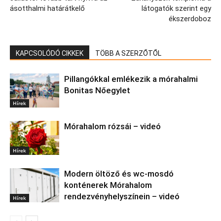
ásotthalmi határátkelő
látogatók szerint egy
ékszerdoboz
KAPCSOLÓDÓ CIKKEK
TÖBB A SZERZŐTŐL
Pillangókkal emlékezik a mórahalmi
Bonitas Nőegylet
Hírek
Mórahalom rózsái – videó
Hírek
Modern öltöző és wc-mosdó
konténerek Mórahalom
rendezvényhelyszínein – videó
Hírek