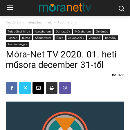
Kezdőlap
Települési hírek
Ásotthalom
Települési hírek
Ásotthalom
Domaszék
Mórahalom
Öttömös
Röszke
Ruzsa
Sándorfalva
Üllés
Zákányszék
Zsombó
Bordány
Pusztamérges
Móra-Net TV 2020. 01. heti
műsora december 31-től
1636