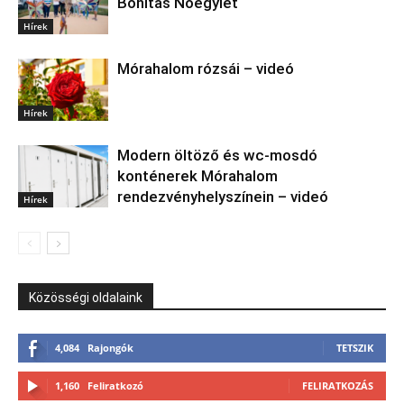
Bonitas Nőegylet
Hírek
Mórahalom rózsái – videó
Hírek
Modern öltöző és wc-mosdó
konténerek Mórahalom
rendezvényhelyszínein – videó
Hírek
Közösségi oldalaink
4,084
Rajongók
TETSZIK
1,160
Feliratkozó
FELIRATKOZÁS