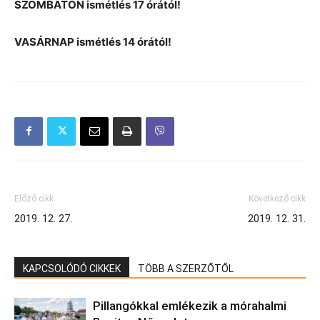
SZOMBATON ismétlés 17 órától!
VASÁRNAP ismétlés 14 órától!
Előző cikk
Következő cikk
2019. 12. 27.
2019. 12. 31.
KAPCSOLÓDÓ CIKKEK
TÖBB A SZERZŐTŐL
Pillangókkal emlékezik a mórahalmi