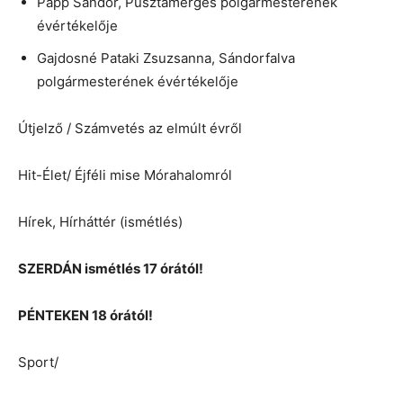
Papp Sándor, Pusztamérges polgármesterének
évértékelője
Gajdosné Pataki Zsuzsanna, Sándorfalva
polgármesterének évértékelője
Útjelző / Számvetés az elmúlt évről
Hit-Élet/ Éjféli mise Mórahalomról
Hírek, Hírháttér (ismétlés)
SZERDÁN ismétlés 17 órától!
PÉNTEKEN 18 órától!
Sport/