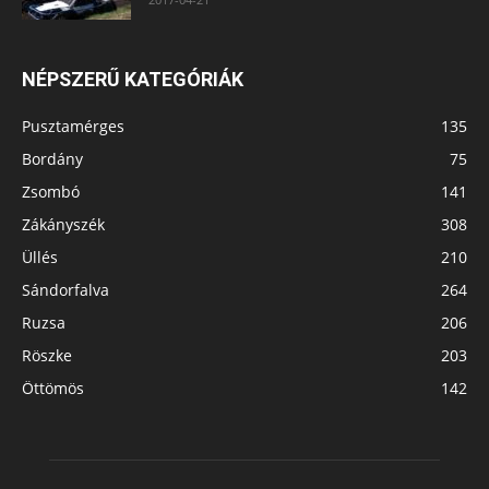
NÉPSZERŰ KATEGÓRIÁK
Pusztamérges
135
Bordány
75
Zsombó
141
Zákányszék
308
Üllés
210
Sándorfalva
264
Ruzsa
206
Röszke
203
Öttömös
142