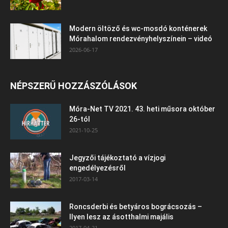
Modern öltöző és wc-mosdó konténerek
Mórahalom rendezvényhelyszínein – videó
2026-06-17
NÉPSZERŰ HOZZÁSZÓLÁSOK
Móra-Net TV 2021. 43. heti műsora október
26-tól
2021-10-25
Jegyzői tájékoztató a vízjogi
engedélyezésről
2017-03-14
Roncsderbi és betyáros bográcsozás –
Ilyen lesz az ásotthalmi majális
2017-04-21