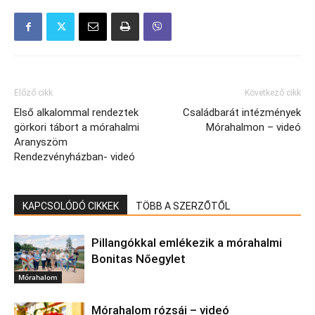
Előző cikk
Következő cikk
Első alkalommal rendeztek
Családbarát intézmények
görkori tábort a mórahalmi
Mórahalmon – videó
Aranyszöm
Rendezvényházban- videó
KAPCSOLÓDÓ CIKKEK
TÖBB A SZERZŐTŐL
Pillangókkal emlékezik a mórahalmi
Bonitas Nőegylet
Mórahalom
Mórahalom rózsái – videó