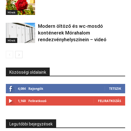
Hírek
Modern öltöző és wc-mosdó
konténerek Mórahalom
rendezvényhelyszínein – videó
Hírek
Közösségi oldalaink
4,084
Rajongók
TETSZIK
1,160
Feliratkozó
FELIRATKOZÁS
Legutóbbi bejegyzések