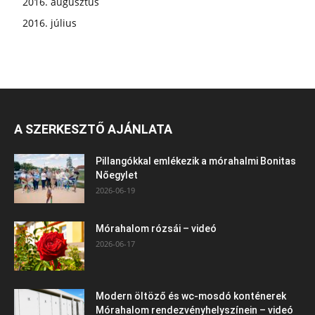
2016. augusztus
2016. július
A SZERKESZTŐ AJÁNLATA
Pillangókkal emlékezik a mórahalmi Bonitas
Nőegylet
2026-06-19
Mórahalom rózsái – videó
2026-06-17
Modern öltöző és wc-mosdó konténerek
Mórahalom rendezvényhelyszínein – videó