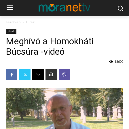
Kezdőlap
Hírek
Hírek
Meghívó a Homokháti
Búcsúra -videó
18600