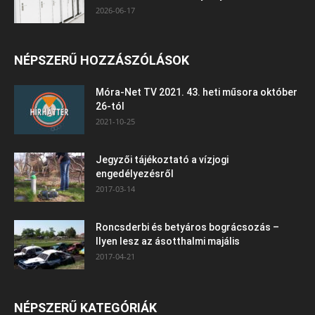
2026-06-17
NÉPSZERŰ HOZZÁSZÓLÁSOK
Móra-Net TV 2021. 43. heti műsora október
26-tól
2021-10-25
Jegyzői tájékoztató a vízjogi
engedélyezésről
2017-03-14
Roncsderbi és betyáros bográcsozás –
Ilyen lesz az ásotthalmi majális
2017-04-21
NÉPSZERŰ KATEGÓRIÁK