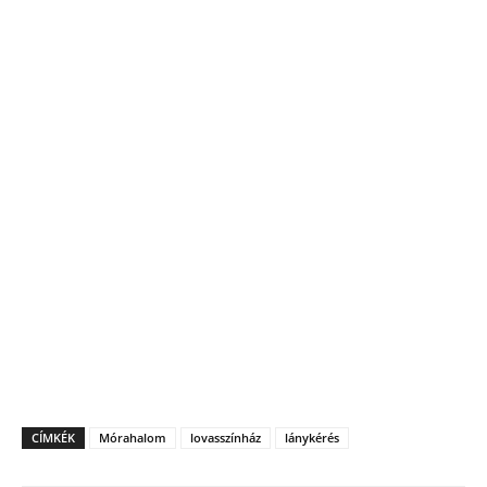
CÍMKÉK
Mórahalom
lovasszínház
lánykérés