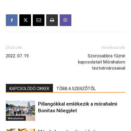
Előző cikk
Következő cikk
2022. 07. 19.
Szorosabbra fűzné
kapcsolatait Mórahalom
testvérvárosaival
KAPCSOLÓDÓ CIKKEK
TÖBB A SZERZŐTŐL
Pillangókkal emlékezik a mórahalmi
Bonitas Nőegylet
Mórahalom