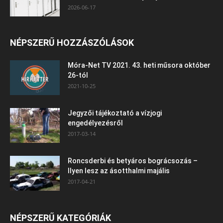
2026-06-17
NÉPSZERŰ HOZZÁSZÓLÁSOK
Móra-Net TV 2021. 43. heti műsora október
26-tól
2021-10-25
Jegyzői tájékoztató a vízjogi
engedélyezésről
2017-03-14
Roncsderbi és betyáros bográcsozás –
Ilyen lesz az ásotthalmi majális
2017-04-21
NÉPSZERŰ KATEGÓRIÁK