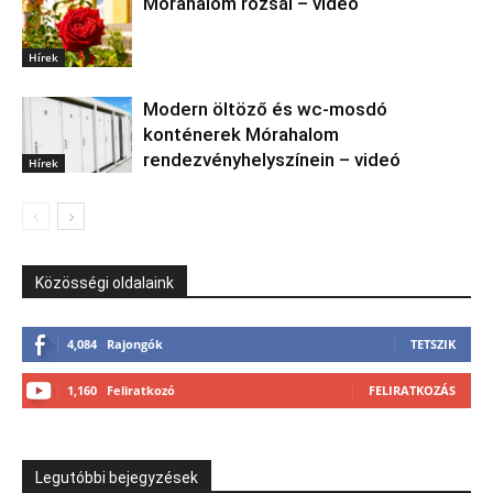
Mórahalom rózsái – videó
Hírek
Modern öltöző és wc-mosdó
konténerek Mórahalom
rendezvényhelyszínein – videó
Hírek
Közösségi oldalaink
4,084
Rajongók
TETSZIK
1,160
Feliratkozó
FELIRATKOZÁS
Legutóbbi bejegyzések