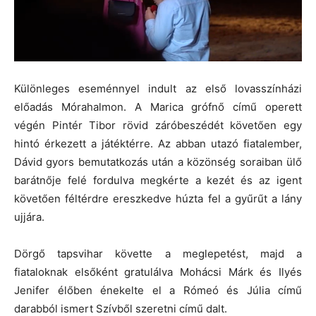
Különleges eseménnyel indult az első lovasszínházi
előadás Mórahalmon. A Marica grófnő című operett
végén Pintér Tibor rövid záróbeszédét követően egy
hintó érkezett a játéktérre. Az abban utazó fiatalember,
Dávid gyors bemutatkozás után a közönség soraiban ülő
barátnője felé fordulva megkérte a kezét és az igent
követően féltérdre ereszkedve húzta fel a gyűrűt a lány
ujjára.
Dörgő tapsvihar követte a meglepetést, majd a
fiataloknak elsőként gratulálva Mohácsi Márk és Ilyés
Jenifer élőben énekelte el a Rómeó és Júlia című
darabból ismert Szívből szeretni című dalt.