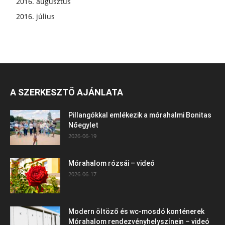
2016. augusztus
2016. július
A SZERKESZTŐ AJÁNLATA
Pillangókkal emlékezik a mórahalmi Bonitas
Nőegylet
2026-06-19
Mórahalom rózsái – videó
2026-06-17
Modern öltöző és wc-mosdó konténerek
Mórahalom rendezvényhelyszínein – videó