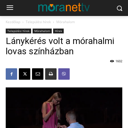
Kezdőlap
Települési hírek
Mórahalom
Települési hírek
Mórahalom
Hírek
Lánykérés volt a mórahalmi
lovas színházban
1602