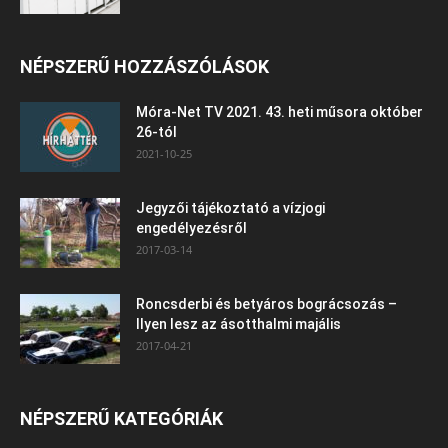
NÉPSZERŰ HOZZÁSZÓLÁSOK
Móra-Net TV 2021. 43. heti műsora október
26-tól
2021-10-25
Jegyzői tájékoztató a vízjogi
engedélyezésről
2017-03-14
Roncsderbi és betyáros bográcsozás –
Ilyen lesz az ásotthalmi majális
2017-04-21
NÉPSZERŰ KATEGÓRIÁK