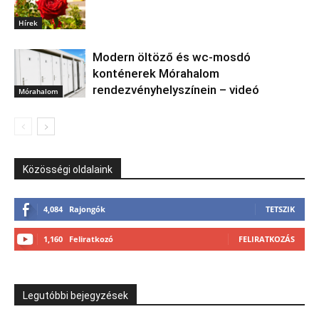
Hírek
Modern öltöző és wc-mosdó
konténerek Mórahalom
rendezvényhelyszínein – videó
Mórahalom
Közösségi oldalaink
4,084
Rajongók
TETSZIK
1,160
Feliratkozó
FELIRATKOZÁS
Legutóbbi bejegyzések