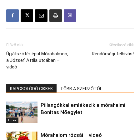
Előző cikk
Következő cikk
Új játszótér épül Mórahalmon,
Rendőrségi felhívás!
a József Attila utcában –
videó
KAPCSOLÓDÓ CIKKEK
TÖBB A SZERZŐTŐL
Pillangókkal emlékezik a mórahalmi
Bonitas Nőegylet
Hírek
Mórahalom rózsái – videó