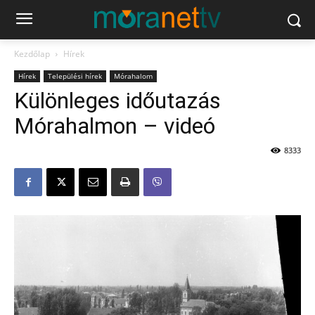
Kezdőlap
Hírek
Hírek
Települési hírek
Mórahalom
Különleges időutazás
Mórahalmon – videó
8333