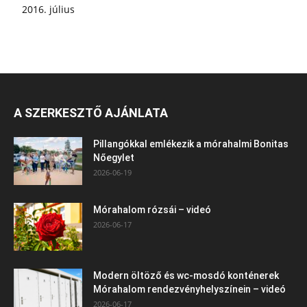
2016. július
A SZERKESZTŐ AJÁNLATA
Pillangókkal emlékezik a mórahalmi Bonitas
Nőegylet
2026-06-19
Mórahalom rózsái – videó
2026-06-17
Modern öltöző és wc-mosdó konténerek
Mórahalom rendezvényhelyszínein – videó
2026-06-17