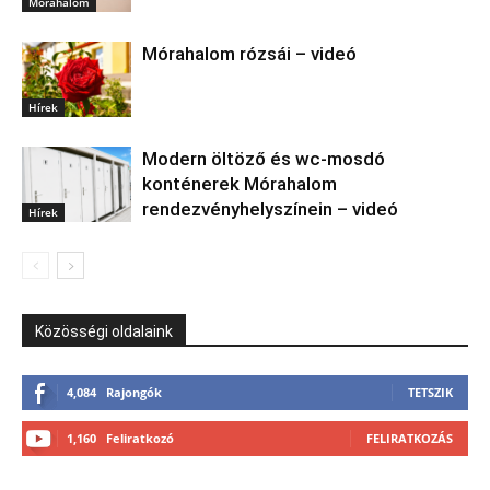
Mórahalom
Mórahalom rózsái – videó
Hírek
Modern öltöző és wc-mosdó
konténerek Mórahalom
rendezvényhelyszínein – videó
Hírek
Közösségi oldalaink
4,084
Rajongók
TETSZIK
1,160
Feliratkozó
FELIRATKOZÁS