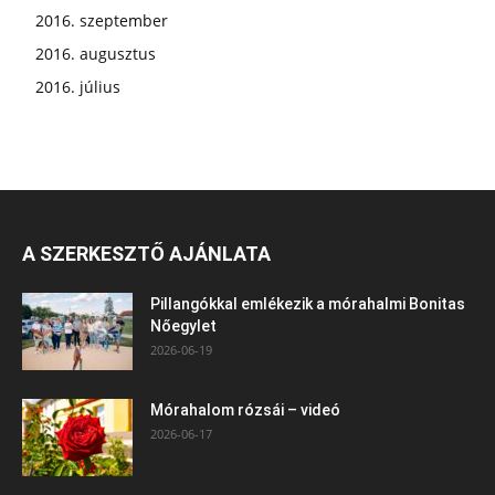
2016. szeptember
2016. augusztus
2016. július
A SZERKESZTŐ AJÁNLATA
Pillangókkal emlékezik a mórahalmi Bonitas
Nőegylet
2026-06-19
Mórahalom rózsái – videó
2026-06-17