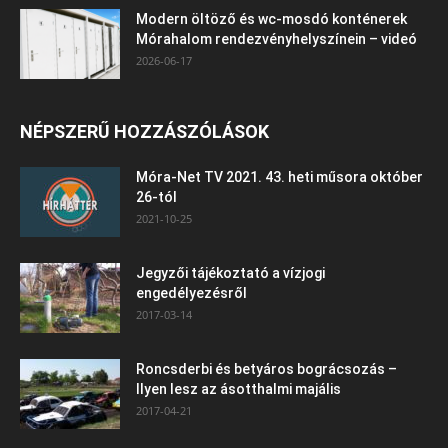
Modern öltöző és wc-mosdó konténerek
Mórahalom rendezvényhelyszínein – videó
2026-06-17
NÉPSZERŰ HOZZÁSZÓLÁSOK
Móra-Net TV 2021. 43. heti műsora október
26-tól
2021-10-25
Jegyzői tájékoztató a vízjogi
engedélyezésről
2017-03-14
Roncsderbi és betyáros bográcsozás –
Ilyen lesz az ásotthalmi majális
2017-04-21