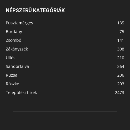
NÉPSZERŰ KATEGÓRIÁK
Pusztamérges
135
Bordány
75
Zsombó
141
Zákányszék
308
Üllés
210
Sándorfalva
264
Ruzsa
206
Röszke
203
Települési hírek
2473