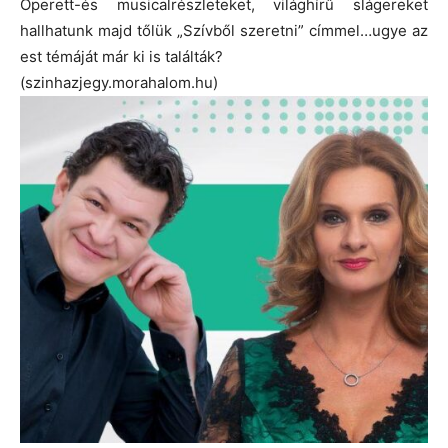
Operett-és musicalrészleteket, világhírű slágereket
hallhatunk majd tőlük „Szívből szeretni” címmel…ugye az
est témáját már ki is találták?
(szinhazjegy.morahalom.hu)