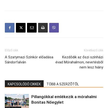
Előző cikk
Következő cikk
A Szatymazi Színkör előadása
Kezdődik az őszi színházi
Sándorfalván
évad Mórahalmon, nevetésből
nem lesz hiány
KAPCSOLÓDÓ CIKKEK
TÖBB A SZERZŐTŐL
Pillangókkal emlékezik a mórahalmi
Bonitas Nőegylet