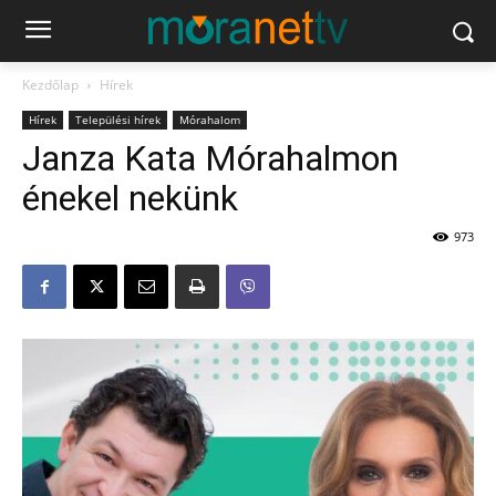
Kezdőlap
Hírek
Hírek
Települési hírek
Mórahalom
Janza Kata Mórahalmon
énekel nekünk
973