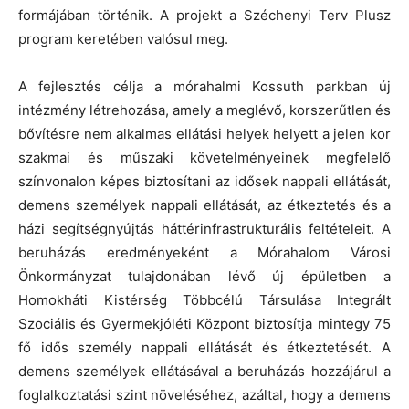
formájában történik. A projekt a Széchenyi Terv Plusz
program keretében valósul meg.
A fejlesztés célja a mórahalmi Kossuth parkban új
intézmény létrehozása, amely a meglévő, korszerűtlen és
bővítésre nem alkalmas ellátási helyek helyett a jelen kor
szakmai és műszaki követelményeinek megfelelő
színvonalon képes biztosítani az idősek nappali ellátását,
demens személyek nappali ellátását, az étkeztetés és a
házi segítségnyújtás háttérinfrastrukturális feltételeit. A
beruházás eredményeként a Mórahalom Városi
Önkormányzat tulajdonában lévő új épületben a
Homokháti Kistérség Többcélú Társulása Integrált
Szociális és Gyermekjóléti Központ biztosítja mintegy 75
fő idős személy nappali ellátását és étkeztetését. A
demens személyek ellátásával a beruházás hozzájárul a
foglalkoztatási szint növeléséhez, azáltal, hogy a demens