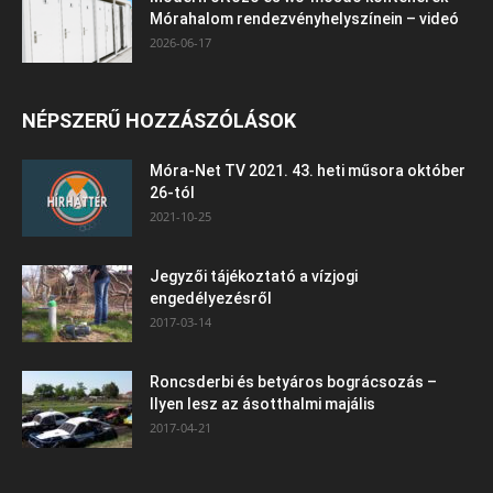
Mórahalom rendezvényhelyszínein – videó
2026-06-17
NÉPSZERŰ HOZZÁSZÓLÁSOK
Móra-Net TV 2021. 43. heti műsora október
26-tól
2021-10-25
Jegyzői tájékoztató a vízjogi
engedélyezésről
2017-03-14
Roncsderbi és betyáros bográcsozás –
Ilyen lesz az ásotthalmi majális
2017-04-21