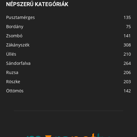
NÉPSZERŰ KATEGÓRIÁK
Pusztamérges
135
Bordány
75
Zsombó
141
Zákányszék
308
Üllés
210
Sándorfalva
264
Ruzsa
206
Röszke
203
Öttömös
142