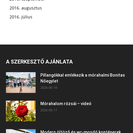
2016. augusztus
2016. július
A SZERKESZTŐ AJÁNLATA
Pillangókkal emlékezik a mórahalmi Bonitas
Nőegylet
2026-06-19
Mórahalom rózsái – videó
2026-06-17
Modern öltöző és wc-mosdó konténerek