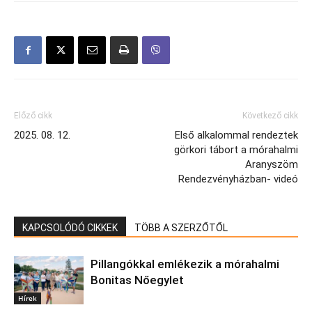
Előző cikk
Következő cikk
2025. 08. 12.
Első alkalommal rendeztek
görkori tábort a mórahalmi
Aranyszöm
Rendezvényházban- videó
KAPCSOLÓDÓ CIKKEK
TÖBB A SZERZŐTŐL
Pillangókkal emlékezik a mórahalmi
Bonitas Nőegylet
Hírek