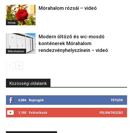
Mórahalom rózsái – videó
Hírek
Modern öltöző és wc-mosdó
konténerek Mórahalom
rendezvényhelyszínein – videó
Mórahalom
Közösségi oldalaink
4,084
Rajongók
TETSZIK
1,160
Feliratkozó
FELIRATKOZÁS