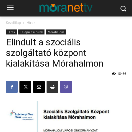
Kezdőlap
Hírek
Hírek
Települési hírek
Mórahalom
Elindult a szociális
szolgáltató központ
kialakítása Mórahalmon
18466