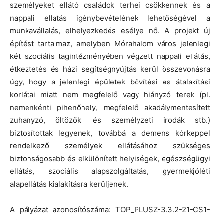
személyeket ellátó családok terhei csökkennek és a
nappali ellátás igénybevételének lehetőségével a
munkavállalás, elhelyezkedés esélye nő. A projekt új
építést tartalmaz, amelyben Mórahalom város jelenlegi
két szociális tagintézményében végzett nappali ellátás,
étkeztetés és házi segítségnyújtás kerül összevonásra
úgy, hogy a jelenlegi épületek bővítési és átalakítási
korlátai miatt nem megfelelő vagy hiányzó terek (pl.
nemenkénti pihenőhely, megfelelő akadálymentesített
zuhanyzó, öltözők, és személyzeti irodák stb.)
biztosítottak legyenek, továbbá a demens kórképpel
rendelkező személyek ellátásához szükséges
biztonságosabb és elkülönített helyiségek, egészségügyi
ellátás, szociális alapszolgáltatás, gyermekjóléti
alapellátás kialakításra kerüljenek.
A pályázat azonosítószáma: TOP_PLUSZ-3.3.2-21-CS1-