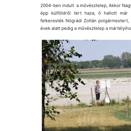
2004-ben indult a művésztelep, Akkor Nagys
épp külföldről tért haza, ő hallott már
felkeresték Nógrádi Zoltán polgármestert, a
évek alatt pedig a művésztelep a mártélyih