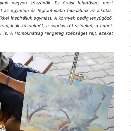
 amit nagyon köszönök. Ez óriási lehetőség, mert
tt az egyetlen és legfontosabb feladatunk az alkotás.
ikkel inspiráljuk egymást. A környék pedig lenyűgöző,
zontjának küzdelmét, a csodás rőt színeket, a felhők
ől is. A Homokhátság rengeteg szépséget rejt, ezeket