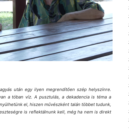
hagyás után egy ilyen megrendítően szép helyszínre.
van a tóban víz. A pusztulás, a dekadencia is téma a
nyülhetünk el, hiszen művészként talán többet tudunk,
 veszteségre is reflektálnunk kell, még ha nem is direkt