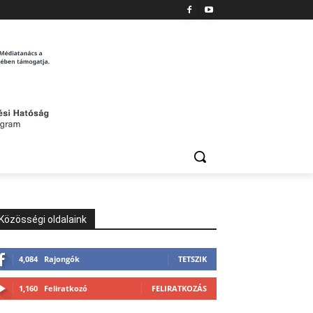
Közösségi oldalaink
4,084
Rajongók
TETSZIK
1,160
Feliratkozó
FELIRATKOZÁS