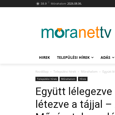
C
2026.08.06.
38.9
Mórahalom
HIREK
TELEPÜLÉSI HÍREK
ADÁS
Kezdőlap
Települési hírek
Mórahalom
Együtt lé
Települési hírek
Mórahalom
Hírek
Együtt lélegezve 
létezve a tájjal