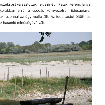
zéksóst választották helyszínéül. Pataki Ferenc lánya
 korábban erről a csodás környezetről. Édesapjával
ki azonnal az ügy mellé állt. Az idea testet öltött, az
oz hasonló minőségűvé vált.