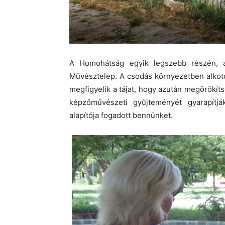
A Homohátság egyik legszebb részén, a
Művésztelep. A csodás környezetben alkotó 
megfigyelik a tájat, hogy azután megörökíts
képzőművészeti gyűjteményét gyarapítjá
alapítója fogadott bennünket.