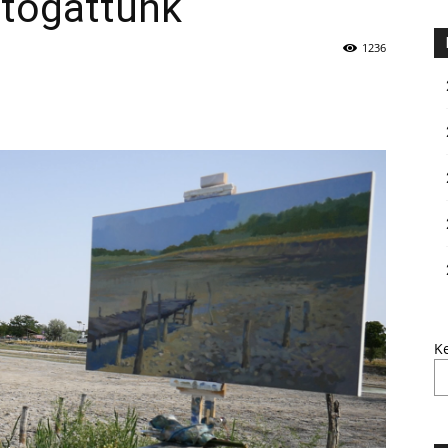
átogattunk
1236
K