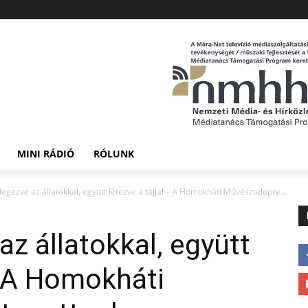
MINI RÁDIÓ
RÓLUNK
legezve az állatokkal, együtt létezve a tájjal – A Homokháti Művésztelepre...
az állatokkal, együtt
 – A Homokháti