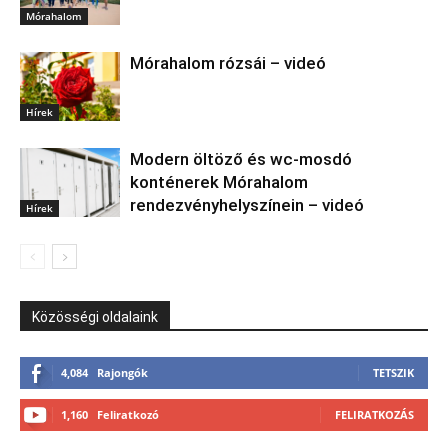
Mórahalom
Mórahalom rózsái – videó
Hírek
Modern öltöző és wc-mosdó
konténerek Mórahalom
rendezvényhelyszínein – videó
Hírek
Közösségi oldalaink
4,084
Rajongók
TETSZIK
1,160
Feliratkozó
FELIRATKOZÁS