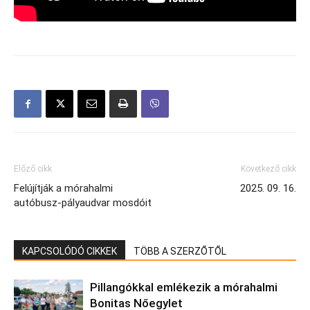
Előző cikk
Következő cikk
Felújítják a mórahalmi
2025. 09. 16.
autóbusz-pályaudvar mosdóit
KAPCSOLÓDÓ CIKKEK
TÖBB A SZERZŐTŐL
Pillangókkal emlékezik a mórahalmi
Bonitas Nőegylet