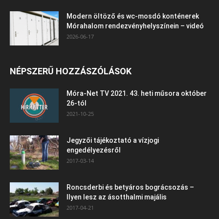
Modern öltöző és wc-mosdó konténerek
Mórahalom rendezvényhelyszínein – videó
2026-06-17
NÉPSZERŰ HOZZÁSZÓLÁSOK
Móra-Net TV 2021. 43. heti műsora október
26-tól
2021-10-25
Jegyzői tájékoztató a vízjogi
engedélyezésről
2017-03-14
Roncsderbi és betyáros bográcsozás –
Ilyen lesz az ásotthalmi majális
2017-04-21