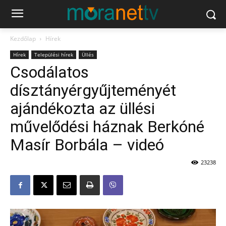
Kezdőlap
Hírek
Hírek
Települési hírek
Üllés
Csodálatos
dísztányérgyűjteményét
ajándékozta az üllési
művelődési háznak Berkóné
Masír Borbála – videó
23238