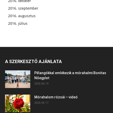
2016. október
2016. szeptember
2016. augusztus
2016. július
A SZERKESZTŐ AJÁNLATA
Pillangókkal emlékezik a mórahalmi Bonitas
Nőegylet
2026-06-19
Mórahalom rózsái – videó
2026-06-17