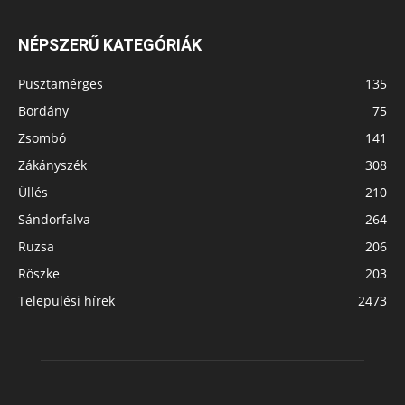
NÉPSZERŰ KATEGÓRIÁK
Pusztamérges
135
Bordány
75
Zsombó
141
Zákányszék
308
Üllés
210
Sándorfalva
264
Ruzsa
206
Röszke
203
Települési hírek
2473