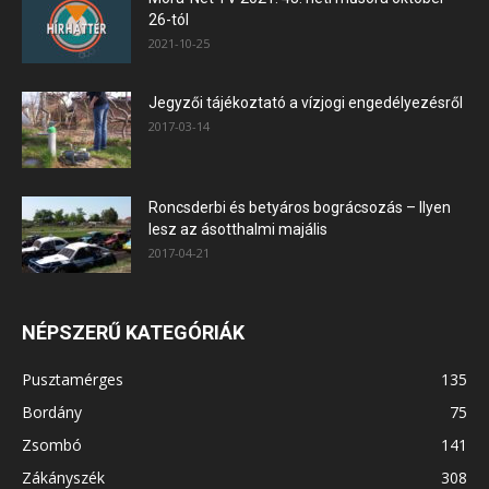
26-tól
2021-10-25
Jegyzői tájékoztató a vízjogi engedélyezésről
2017-03-14
Roncsderbi és betyáros bográcsozás – Ilyen
lesz az ásotthalmi majális
2017-04-21
NÉPSZERŰ KATEGÓRIÁK
Pusztamérges
135
Bordány
75
Zsombó
141
Zákányszék
308