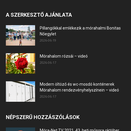
A SZERKESZTŐ AJÁNLATA
Pillangókkal emlékezik a mórahalmi Bonitas
Nőegylet
2026-06-19
Mórahalom rózsái – videó
2026-06-17
Modern öltöző és wc-mosdó konténerek
Mórahalom rendezvényhelyszínein – videó
2026-06-17
NÉPSZERŰ HOZZÁSZÓLÁSOK
Móra-Net TV 2021. 43. heti műsora október