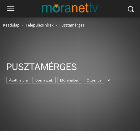
Kezdőlap
Települési hírek
Pusztamérges
PUSZTAMÉRGES
Ásotthalom
Domaszék
Mórahalom
Öttömös