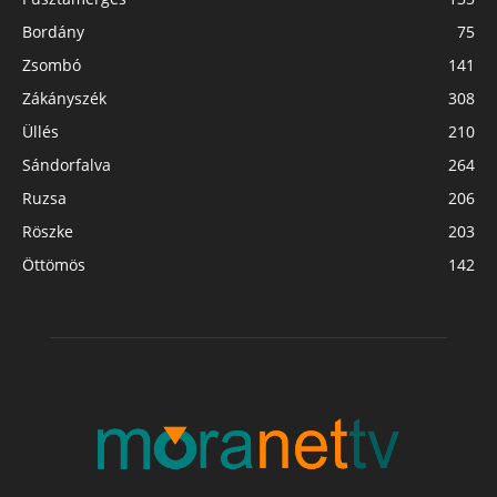
Bordány
75
Zsombó
141
Zákányszék
308
Üllés
210
Sándorfalva
264
Ruzsa
206
Röszke
203
Öttömös
142