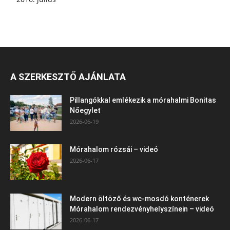
A SZERKESZTŐ AJÁNLATA
Pillangókkal emlékezik a mórahalmi Bonitas
Nőegylet
2026-06-19
Mórahalom rózsái – videó
2026-06-17
Modern öltöző és wc-mosdó konténerek
Mórahalom rendezvényhelyszínein – videó
2026-06-17