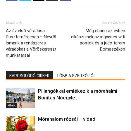
Előző cikk
Következő cikk
Az év első véradása
Még ebben az évben
Pusztamérgesen – Névről
elkészülnek az ingyenes wifi
ismerik a rendszeres
pontok és a judo terem
véradókat a Vöröskereszt
Domaszéken
munkatársai
KAPCSOLÓDÓ CIKKEK
TÖBB A SZERZŐTŐL
Pillangókkal emlékezik a mórahalmi
Bonitas Nőegylet
Hírek
Mórahalom rózsái – videó