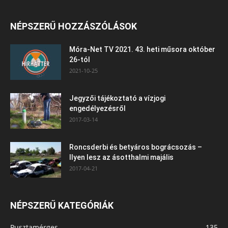
NÉPSZERŰ HOZZÁSZÓLÁSOK
Móra-Net TV 2021. 43. heti műsora október
26-tól
2021-10-25
Jegyzői tájékoztató a vízjogi
engedélyezésről
2017-03-14
Roncsderbi és betyáros bográcsozás –
Ilyen lesz az ásotthalmi majális
2017-04-21
NÉPSZERŰ KATEGÓRIÁK
Pusztamérges
135