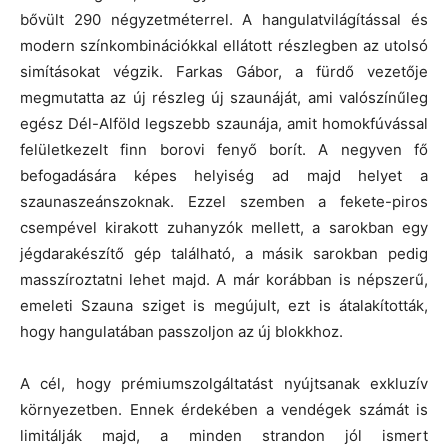
bővült 290 négyzetméterrel. A hangulatvilágítással és
modern színkombinációkkal ellátott részlegben az utolsó
simításokat végzik. Farkas Gábor, a fürdő vezetője
megmutatta az új részleg új szaunáját, ami valószínűleg
egész Dél-Alföld legszebb szaunája, amit homokfúvással
felületkezelt finn borovi fenyő borít. A negyven fő
befogadására képes helyiség ad majd helyet a
szaunaszeánszoknak. Ezzel szemben a fekete-piros
csempével kirakott zuhanyzók mellett, a sarokban egy
jégdarakészítő gép található, a másik sarokban pedig
masszíroztatni lehet majd. A már korábban is népszerű,
emeleti Szauna sziget is megújult, ezt is átalakították,
hogy hangulatában passzoljon az új blokkhoz.
A cél, hogy prémiumszolgáltatást nyújtsanak exkluzív
környezetben. Ennek érdekében a vendégek számát is
limitálják majd, a minden strandon jól ismert