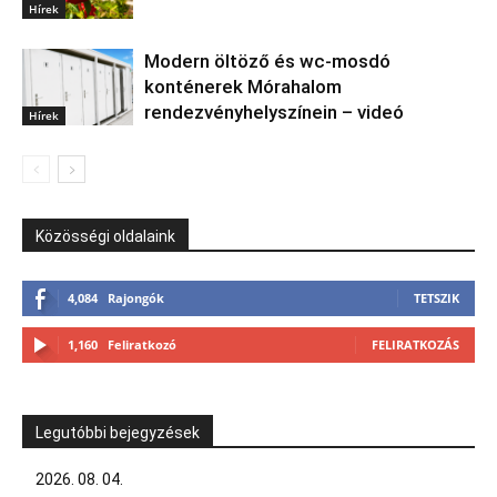
Hírek
Modern öltöző és wc-mosdó
konténerek Mórahalom
rendezvényhelyszínein – videó
Hírek
Közösségi oldalaink
4,084
Rajongók
TETSZIK
1,160
Feliratkozó
FELIRATKOZÁS
Legutóbbi bejegyzések
2026. 08. 04.