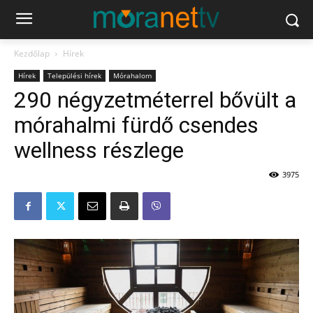
Kezdőlap
Hírek
Hírek
Települési hírek
Mórahalom
290 négyzetméterrel bővült a
mórahalmi fürdő csendes
wellness részlege
3975