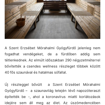
A Szent Erzsébet Mórahalmi Gyógyfürdő jelenleg nem
fogadhat vendégeket, de a fürdőben addig sem
tétlenkednek. Az elmúlt időszakban 290 négyzetméterrel
bővítették a csendes wellness részleget többek között
40 fős szaunával és hatalmas sófallal.
Új részleggel bővült a Szent Erzsébet Mórahalmi
Gyógyfürdő – a szaunavilág tetején lévő napozóteraszt
építették be -, ahol a koronavírus miatti korlátozások
idejére sem áll meg az élet. Az úszómedencében