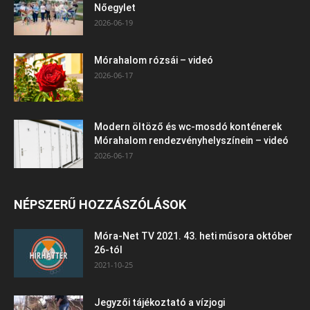
Nőegylet
2026-06-19
Mórahalom rózsái – videó
2026-06-17
Modern öltöző és wc-mosdó konténerek
Mórahalom rendezvényhelyszínein – videó
2026-06-17
NÉPSZERŰ HOZZÁSZÓLÁSOK
Móra-Net TV 2021. 43. heti műsora október
26-tól
2021-10-25
Jegyzői tájékoztató a vízjogi