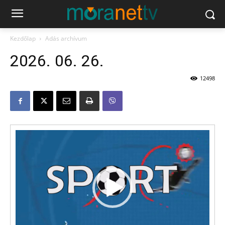
Kezdőlap
Adás archívum
2026. 06. 26.
12498
Videólejátszó