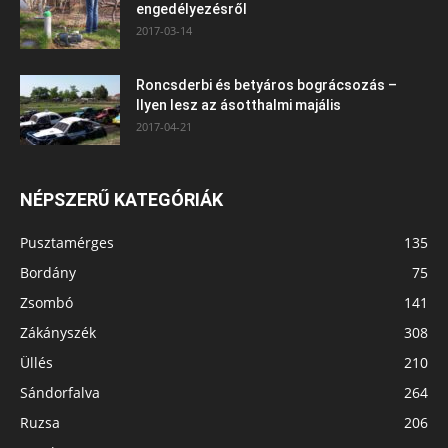
engedélyezésről
2017-03-14
Roncsderbi és betyáros bográcsozás –
Ilyen lesz az ásotthalmi majális
2017-04-21
NÉPSZERŰ KATEGÓRIÁK
Pusztamérges
135
Bordány
75
Zsombó
141
Zákányszék
308
Üllés
210
Sándorfalva
264
Ruzsa
206