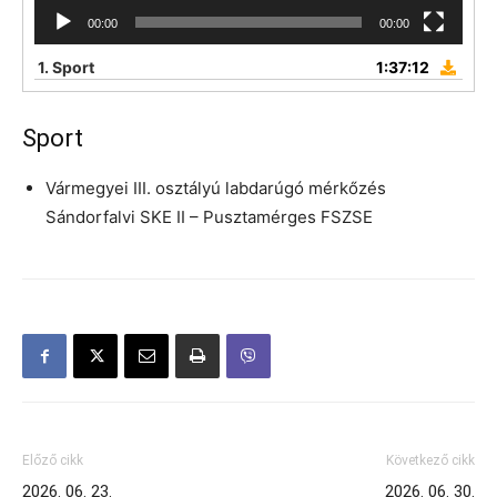
00:00
00:00
1.
Sport
1:37:12
Sport
Vármegyei III. osztályú labdarúgó mérkőzés
Sándorfalvi SKE II – Pusztamérges FSZSE
Előző cikk
Következő cikk
2026. 06. 23.
2026. 06. 30.