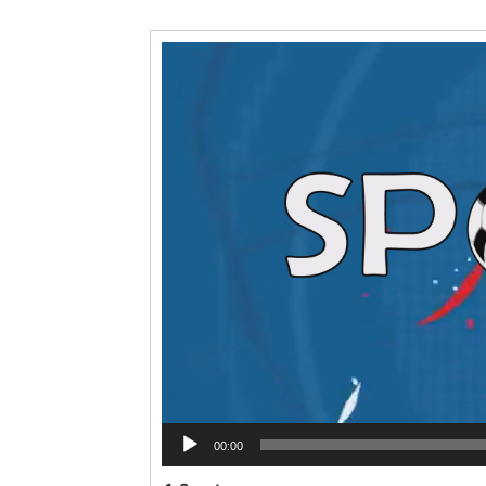
Videólejátszó
00:00