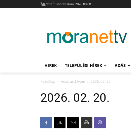
C
2026.08.08.
21.1
Mórahalom
HIREK
TELEPÜLÉSI HÍREK
ADÁS
Kezdőlap
Adás archívum
2026. 02. 20.
2026. 02. 20.