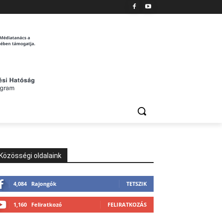
Közösségi oldalaink
4,084
Rajongók
TETSZIK
1,160
Feliratkozó
FELIRATKOZÁS