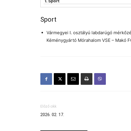
1.
Sport
Sport
Vármegyei I. osztályú labdarúgó mérkőz
Kéménygyártó Mórahalom VSE – Makó F
Előző cikk
2026. 02. 17.