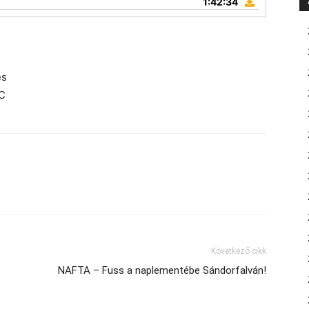
1:42:34
és
C
Következő cikk
NAFTA – Fuss a naplementébe Sándorfalván!