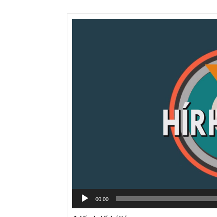
Videólejátszó
00:00