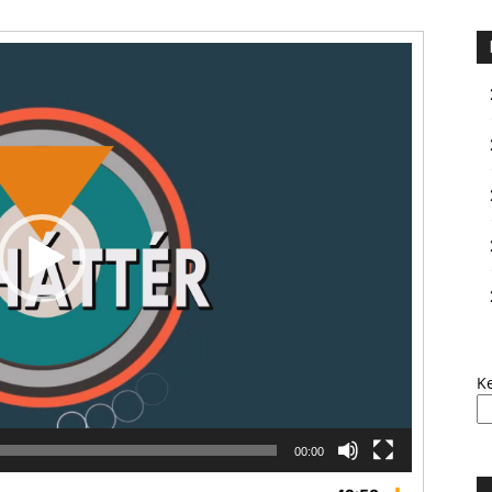
K
00:00