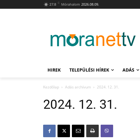
C
2026.08.09.
27.8
Mórahalom
HIREK
TELEPÜLÉSI HÍREK
ADÁS
Kezdőlap
Adás archívum
2024. 12. 31.
2024. 12. 31.