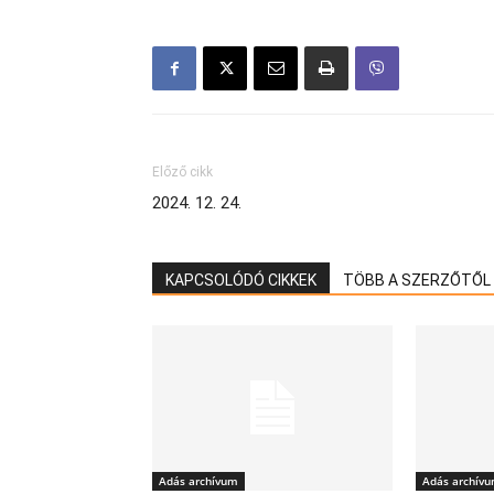
Előző cikk
2024. 12. 24.
KAPCSOLÓDÓ CIKKEK
TÖBB A SZERZŐTŐL
Adás archívum
Adás archív