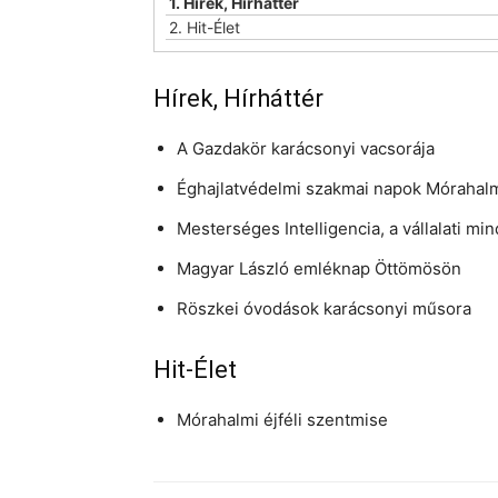
1.
Hírek, Hírháttér
2.
Hit-Élet
Hírek, Hírháttér
A Gazdakör karácsonyi vacsorája
Éghajlatvédelmi szakmai napok Mórahal
Mesterséges Intelligencia, a vállalati mi
Magyar László emléknap Öttömösön
Röszkei óvodások karácsonyi műsora
Hit-Élet
Mórahalmi éjféli szentmise