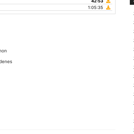
42:53
1:05:35
mon
ndenes