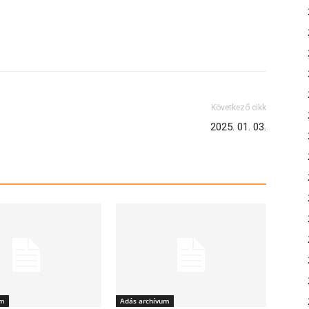
Következő cikk
2025. 01. 03.
um
Adás archívum