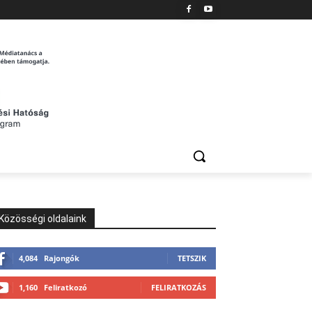
Közösségi oldalaink
4,084
Rajongók
TETSZIK
1,160
Feliratkozó
FELIRATKOZÁS