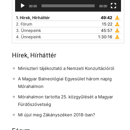
00:00
00:00
1.
Hírek, Hírháttér
49:42
2.
Fórum
15:22
3.
Ünnepeink
45:57
4.
Ünnepeink
1:30:16
Hírek, Hírháttér
Miniszteri tájékoztató a Nemzeti Konzultációról
A Magyar Balneológiai Egyesület három napig
Mórahalmon
Mórahalmon tartotta 25. közgyűlését a Magyar
Fürdőszövetség
Mi újul meg Zákányszéken 2018-ban?