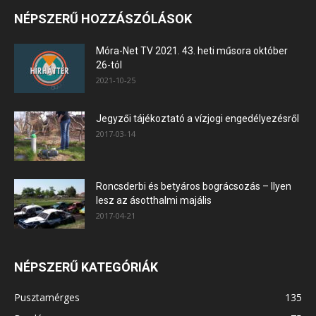
NÉPSZERŰ HOZZÁSZÓLÁSOK
Móra-Net TV 2021. 43. heti műsora október
26-tól
2021-10-25
Jegyzői tájékoztató a vízjogi engedélyezésről
2017-03-14
Roncsderbi és betyáros bográcsozás – Ilyen
lesz az ásotthalmi majális
2017-04-21
NÉPSZERŰ KATEGÓRIÁK
Pusztamérges
135