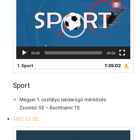
00:00
00:00
1.
Sport
1:35:02
Sport
Megyei 1. osztályú labdarúgó mérkőzés
Zsombó SE – Ásotthalmi TE
2017. 12. 05.
Videólejátszó