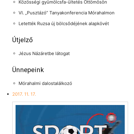
Közösségi gyümölcsfa-ültetés Öttömösön
VI. „Pusztázó” Tanyakonferencia Mórahalmon
Letették Ruzsa új bölcsődéjének alapkövét
Útjelző
Jézus Názáretbe látogat
Ünnepeink
Mórahalmi dalostalálkozó
2017. 11. 17.
Videólejátszó