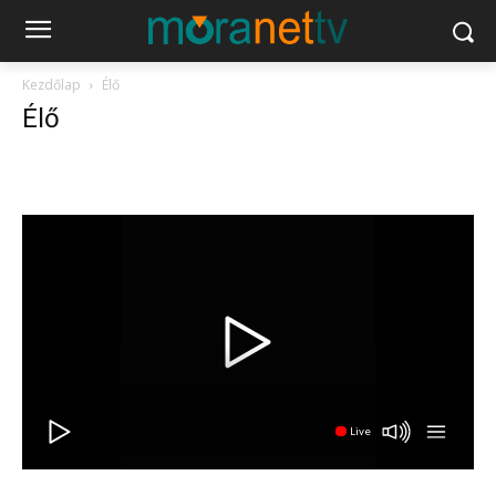
Kezdőlap
Élő
Élő
Live