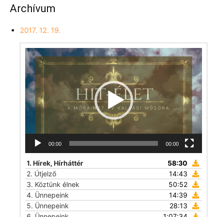
Archívum
2017. 12. 19.
Videólejátszó
00:00
00:00
1.
Hírek, Hírháttér
58:30
2.
Útjelző
14:43
3.
Köztünk élnek
50:52
4.
Ünnepeink
14:39
5.
Ünnepeink
28:13
6.
Ünnepeink
1:07:34