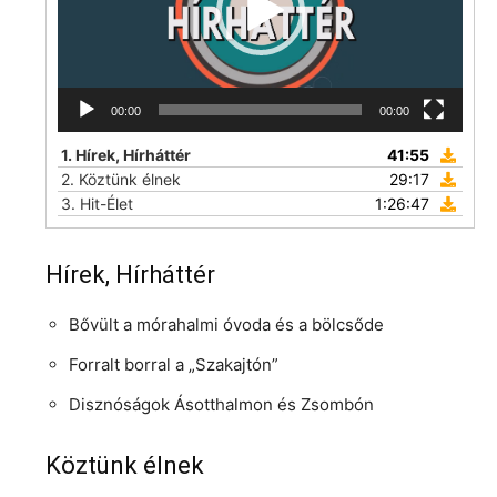
00:00
00:00
1.
Hírek, Hírháttér
41:55
2.
Köztünk élnek
29:17
3.
Hit-Élet
1:26:47
Hírek, Hírháttér
Bővült a mórahalmi óvoda és a bölcsőde
Forralt borral a „Szakajtón”
Disznóságok Ásotthalmon és Zsombón
Köztünk élnek