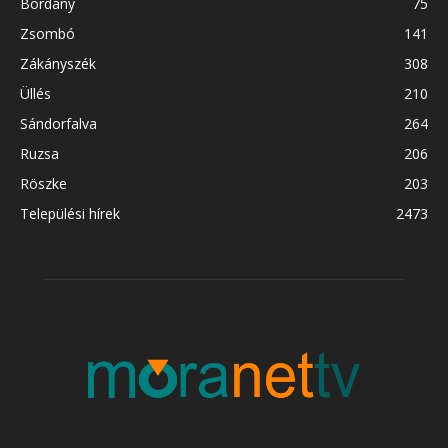
Bordány
75
Zsombó
141
Zákányszék
308
Üllés
210
Sándorfalva
264
Ruzsa
206
Röszke
203
Települési hírek
2473