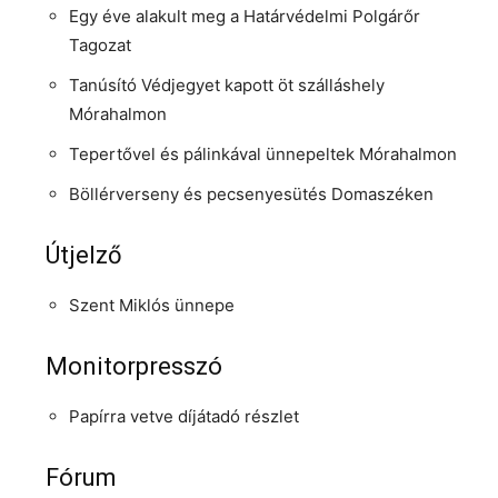
Egy éve alakult meg a Határvédelmi Polgárőr
Tagozat
Tanúsító Védjegyet kapott öt szálláshely
Mórahalmon
Tepertővel és pálinkával ünnepeltek Mórahalmon
Böllérverseny és pecsenyesütés Domaszéken
Útjelző
Szent Miklós ünnepe
Monitorpresszó
Papírra vetve díjátadó részlet
Fórum