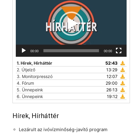
00:00
00:00
1.
Hírek, Hírháttér
52:43
2.
Útjelző
13:29
3.
Monitorpresszó
12:07
4.
Fórum
29:00
5.
Ünnepeink
26:13
6.
Ünnepeink
19:12
Hírek, Hírháttér
Lezárult az ivóvízminőség-javító program