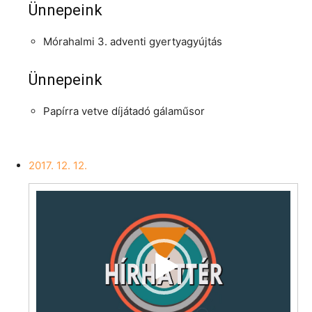
Ünnepeink
Mórahalmi 3. adventi gyertyagyújtás
Ünnepeink
Papírra vetve díjátadó gálaműsor
2017. 12. 12.
Videólejátszó