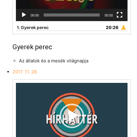
00:00
00:00
1.
Gyerek perec
20:26
Gyerek perec
Az állatok és a mesék világnapja
2017. 11. 28.
Videólejátszó