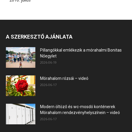
A SZERKESZTŐ AJÁNLATA
Pillangókkal emlékezik a mórahalmi Bonitas
Nőegylet
2026-06-19
Mórahalom rózsái – videó
2026-06-17
Modern öltöző és wc-mosdó konténerek
Mórahalom rendezvényhelyszínein – videó
2026-06-17