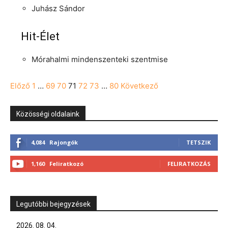
Juhász Sándor
Hit-Élet
Mórahalmi mindenszenteki szentmise
Navigation
Előző
1
…
69
70
71
72
73
…
80
Következő
Közösségi oldalaink
4,084
Rajongók
TETSZIK
1,160
Feliratkozó
FELIRATKOZÁS
Legutóbbi bejegyzések
2026. 08. 04.