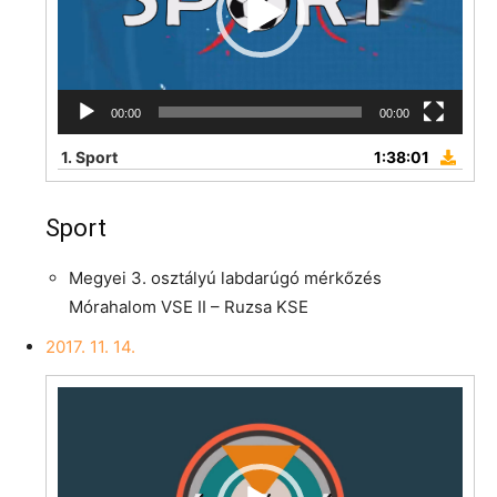
00:00
00:00
1.
Sport
1:38:01
Sport
Megyei 3. osztályú labdarúgó mérkőzés
Mórahalom VSE II – Ruzsa KSE
2017. 11. 14.
Videólejátszó