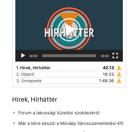
Videólejátszó
00:00
00:00
1.
Hírek, Hírháttér
42:13
2.
Útjelző
16:33
3.
Ünnepeink
1:48:36
Hírek, Hírháttér
Fórum a lakossági tüzelési szokásokról
Már a télre készül a Móraép Városüzemeltetési Kft.