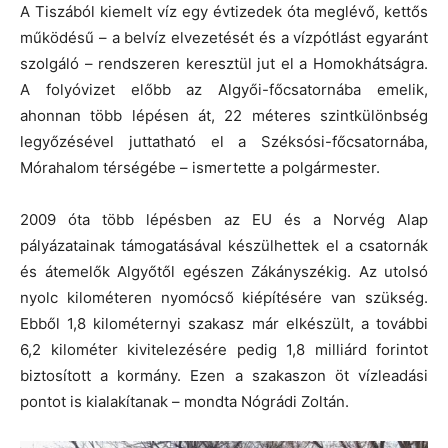
A Tiszából kiemelt víz egy évtizedek óta meglévő, kettős
működésű – a belvíz elvezetését és a vízpótlást egyaránt
szolgáló – rendszeren keresztül jut el a Homokhátságra.
A folyóvizet előbb az Algyői-főcsatornába emelik,
ahonnan több lépésen át, 22 méteres szintkülönbség
legyőzésével juttatható el a Széksósi-főcsatornába,
Mórahalom térségébe – ismertette a polgármester.
2009 óta több lépésben az EU és a Norvég Alap
pályázatainak támogatásával készülhettek el a csatornák
és átemelők Algyőtől egészen Zákányszékig. Az utolsó
nyolc kilométeren nyomócső kiépítésére van szükség.
Ebből 1,8 kilométernyi szakasz már elkészült, a további
6,2 kilométer kivitelezésére pedig 1,8 milliárd forintot
biztosított a kormány. Ezen a szakaszon öt vízleadási
pontot is kialakítanak – mondta Nógrádi Zoltán.