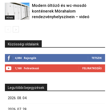
Modern öltöző és wc-mosdó
konténerek Mórahalom
rendezvényhelyszínein – videó
Hírek
Közösségi oldalaink
4,084
Rajongók
TETSZIK
1,160
Feliratkozó
FELIRATKOZÁS
Legutóbbi bejegyzések
2026. 08. 04.
2026. 07. 28.