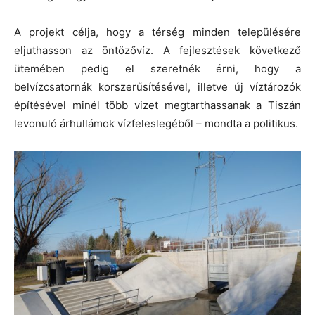
A projekt célja, hogy a térség minden településére
eljuthasson az öntözővíz. A fejlesztések következő
ütemében pedig el szeretnék érni, hogy a
belvízcsatornák korszerűsítésével, illetve új víztározók
építésével minél több vizet megtarthassanak a Tiszán
levonuló árhullámok vízfeleslegéből – mondta a politikus.