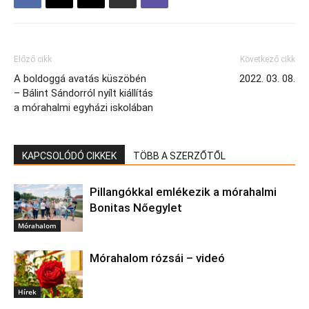
Előző cikk
Következő cikk
A boldoggá avatás küszöbén
2022. 03. 08.
– Bálint Sándorról nyílt kiállítás
a mórahalmi egyházi iskolában
KAPCSOLÓDÓ CIKKEK
TÖBB A SZERZŐTŐL
Pillangókkal emlékezik a mórahalmi
Bonitas Nőegylet
Mórahalom
Mórahalom rózsái – videó
Hírek