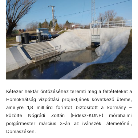
Kétezer hektár öntözéséhez teremti meg a feltételeket a
Homokhátság vízpótlási projektjének következő üteme,
amelyre 1,8 milliárd forintot biztosított a kormány –
közölte Nógrádi Zoltán (Fidesz-KDNP) mórahalmi
polgármester március 3-án az ivánszéki átemelőnél,
Domaszéken.