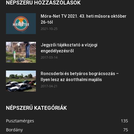
NÉPSZERŰ HOZZÁSZÓLÁSOK
Móra-Net TV 2021. 43. heti műsora október
26-tól
2021-10-25
Jegyzői tájékoztató a vízjogi
engedélyezésről
2017-03-14
Roncsderbi és betyáros bográcsozás –
Ilyen lesz az ásotthalmi majális
2017-04-21
NÉPSZERŰ KATEGÓRIÁK
Pusztamérges
135
Bordány
75