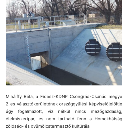
Mihálffy Béla, a Fidesz-KDNP Csongrád-Csanád megye
2-es választókerületének országgyűlési képviselőjelöltje
úgy fogalmazott, víz nélkül nincs mezőgazdaság,
élelmiszeripar, és nem tartható fenn a Homokhátság
zöldség- és gyümölcstermesztő kultúrája.