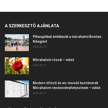
A SZERKESZTŐ AJÁNLATA
Pillangókkal emlékezik a mórahalmi Bonitas
Nőegylet
2026-06-19
Mórahalom rózsái – videó
2026-06-17
Modern öltöző és wc-mosdó konténerek
Mórahalom rendezvényhelyszínein – videó
2026-06-17