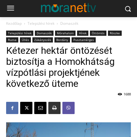
Kezdőlap
Települési hírek
Domaszék
Települési hírek
Domaszék
Mórahalom
Hírek
Öttömös
Röszke
Ruzsa
Üllés
Zákányszék
Bordány
Pusztamérges
Kétezer hektár öntözését
biztosítja a Homokhátság
vízpótlási projektjének
következő üteme
1688