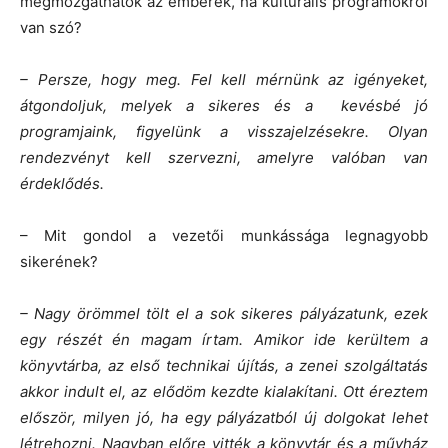
megmozgathatók az emberek, ha kulturális programokról
van szó?
– Persze, hogy meg. Fel kell mérnünk az igényeket,
átgondoljuk, melyek a sikeres és a kevésbé jó
programjaink, figyelünk a visszajelzésekre. Olyan
rendezvényt kell szervezni, amelyre valóban van
érdeklődés.
– Mit gondol a vezetői munkássága legnagyobb
sikerének?
– Nagy örömmel tölt el a sok sikeres pályázatunk, ezek
egy részét én magam írtam. Amikor ide kerültem a
könyvtárba, az első technikai újítás, a zenei szolgáltatás
akkor indult el, az elődöm kezdte kialakítani. Ott éreztem
először, milyen jó, ha egy pályázatból új dolgokat lehet
létrehozni. Nagyban előre vitték a könyvtár és a művház