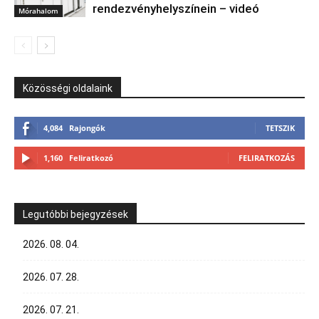
rendezvényhelyszínein – videó
Mórahalom
Közösségi oldalaink
4,084
Rajongók
TETSZIK
1,160
Feliratkozó
FELIRATKOZÁS
Legutóbbi bejegyzések
2026. 08. 04.
2026. 07. 28.
2026. 07. 21.