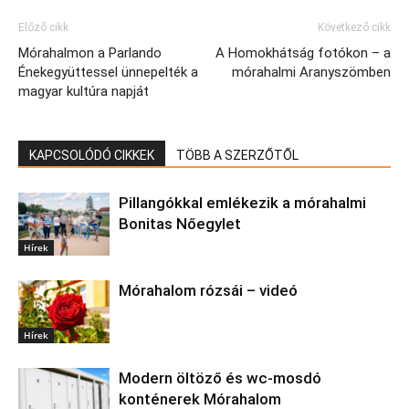
Előző cikk
Következő cikk
Mórahalmon a Parlando
A Homokhátság fotókon – a
Énekegyüttessel ünnepelték a
mórahalmi Aranyszömben
magyar kultúra napját
KAPCSOLÓDÓ CIKKEK
TÖBB A SZERZŐTŐL
Pillangókkal emlékezik a mórahalmi
Bonitas Nőegylet
Hírek
Mórahalom rózsái – videó
Hírek
Modern öltöző és wc-mosdó
konténerek Mórahalom