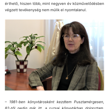
érthető, hiszen több, mint negyven év közművelődésben
végzett tevékenység nem múlik el nyomtalanul.
– 1981-ben könyvtárosként kezdtem Pusztamérgesen,
82-től pedig már itt, a ruzsai könyvtárban dolgoztam,