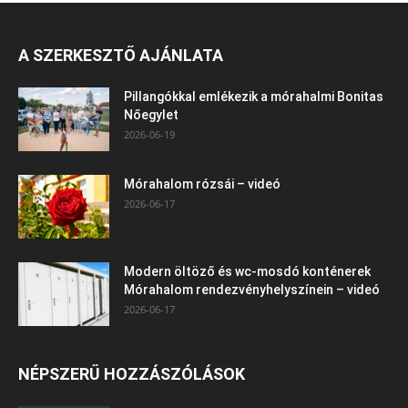
A SZERKESZTŐ AJÁNLATA
Pillangókkal emlékezik a mórahalmi Bonitas
Nőegylet
2026-06-19
Mórahalom rózsái – videó
2026-06-17
Modern öltöző és wc-mosdó konténerek
Mórahalom rendezvényhelyszínein – videó
2026-06-17
NÉPSZERŰ HOZZÁSZÓLÁSOK