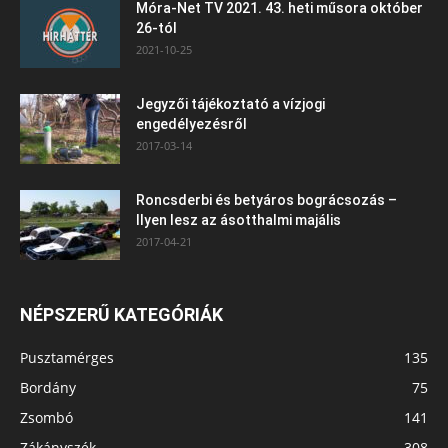
Móra-Net TV 2021. 43. heti műsora október
26-tól
2021-10-25
Jegyzői tájékoztató a vízjogi
engedélyezésről
2017-03-14
Roncsderbi és betyáros bográcsozás –
Ilyen lesz az ásotthalmi majális
2017-04-21
NÉPSZERŰ KATEGÓRIÁK
Pusztamérges
135
Bordány
75
Zsombó
141
Zákányszék
308