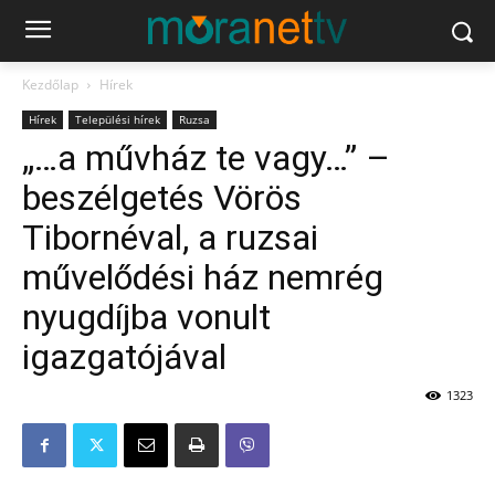
Kezdőlap
Hírek
Hírek
Települési hírek
Ruzsa
„…a művház te vagy…” –
beszélgetés Vörös
Tibornéval, a ruzsai
művelődési ház nemrég
nyugdíjba vonult
igazgatójával
1323