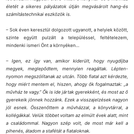
életét a sikeres pályázatok útján megvásárolt hang-és
számítástechnikai eszközök is.
– Sok éven keresztül dolgozott ugyanott, a helyiek között,
szinte együtt pulzált a településsel, feltételezem,
mindenki ismeri Önt a környéken…
– Igen, ez így van, amikor kiderült, hogy nyugdíjba
megyek, meglepődtem, mennyien reagáltak. Lépten-
nyomon megszólítanak az utcán. Több fiatal azt kérdezte,
hogy miért mentem el, hiszen, ahogy ők fogalmaztak: „a
művház te vagy.” Ők is ide jártak gyerekként, és most az ő
gyerekeik jönnek hozzánk. Ezek a visszajelzések nagyon
jól esnek. Összenőttem a művházzal, a könyvtárral, a
kollégákkal. Velük többet voltam az elmúlt évek alatt, mint
a családommal. Nagyon szép volt, de most már kell a
pihenés, átadom a stafétát a fiataloknak.