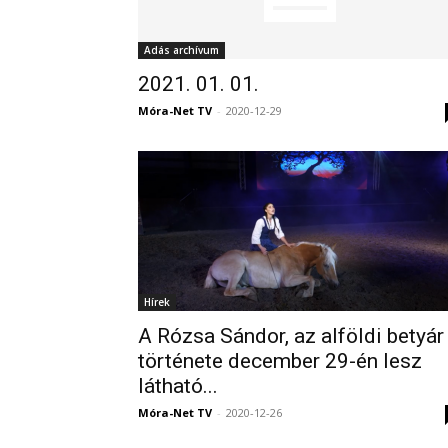
Adás archívum
2021. 01. 01.
Móra-Net TV
-
2020-12-29
Hírek
A Rózsa Sándor, az alföldi betyár
története december 29-én lesz
látható...
Móra-Net TV
-
2020-12-26