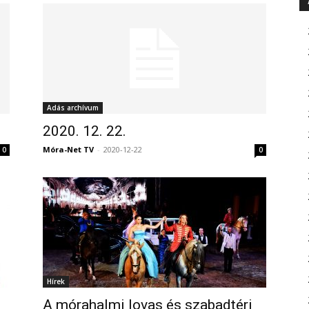
Adás archívum
2020. 12. 22.
Móra-Net TV
-
2020-12-22
0
0
Hírek
A mórahalmi lovas és szabadtéri