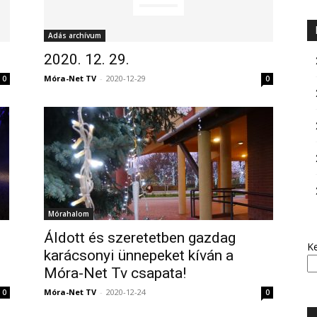
Adás archívum
2020. 12. 29.
Móra-Net TV
-
2020-12-29
0
0
Mórahalom
Áldott és szeretetben gazdag
K
karácsonyi ünnepeket kíván a
Móra-Net Tv csapata!
Móra-Net TV
-
2020-12-24
0
0