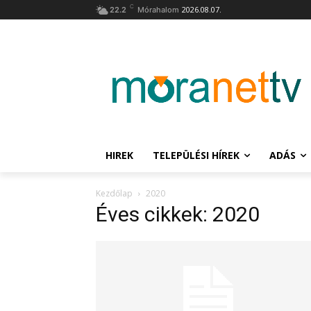
C
2026.08.07.
22.2
Mórahalom
HIREK
TELEPÜLÉSI HÍREK
ADÁS
Kezdőlap
2020
Éves cikkek: 2020