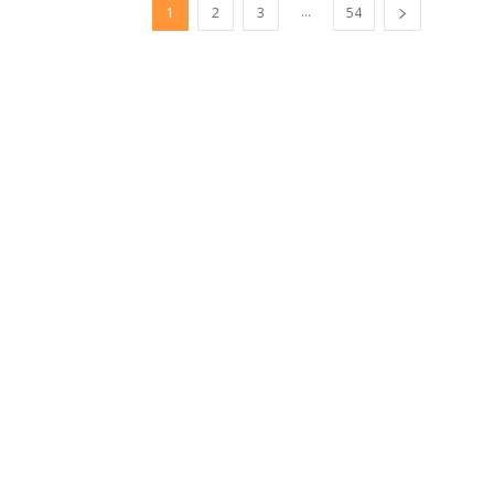
...
1
2
3
54