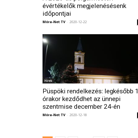
évértékelők megjelenésésenk
időpontjai
Móra-Net TV
-
2020-12-22
Hírek
Püspöki rendelkezés: legkésőbb 
órakor kezdődhet az ünnepi
szentmise december 24-én
Móra-Net TV
-
2020-12-18