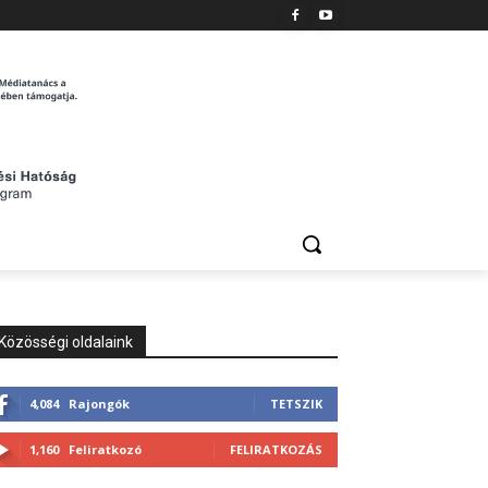
Közösségi oldalaink
4,084
Rajongók
TETSZIK
1,160
Feliratkozó
FELIRATKOZÁS