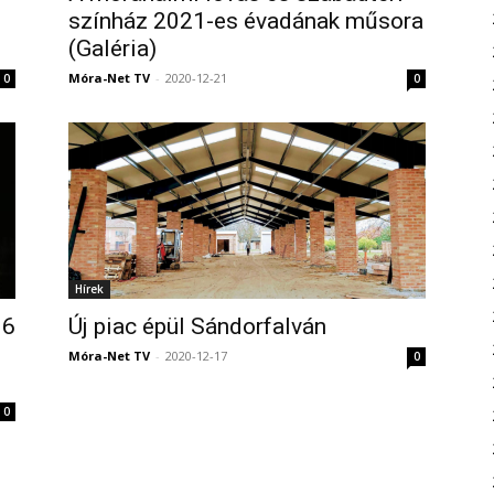
színház 2021-es évadának műsora
(Galéria)
Móra-Net TV
-
2020-12-21
0
0
Hírek
16
Új piac épül Sándorfalván
Móra-Net TV
-
2020-12-17
0
0